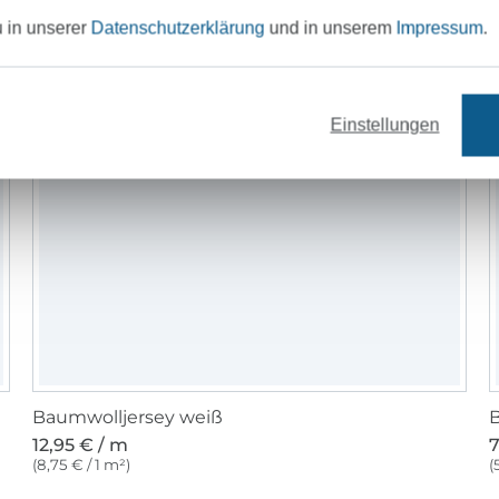
Die Schnittmuster für Herren erscheinen
u in unserer
Datenschutzerklärung
und in unserem
Impressum
.
Größen 44 – 66 und die Kinderschnittmu
die Größen 56 – 98 für Babys und Kleinkin
für Jungen und Mädchen.
Einstellungen
Zu den „Schritt für Schritt“-Nähanleitung
auf unserem YouTube Kanal kostenlose
Videoanleitungen, die dir jeden Nähschrit
Schnittmusters erklären.
Von eleganten Damenkleidern bis hin zu
alltagstauglichen Kleidungsstücken für Gr
Damen und Herren, sowie Accessoires, bie
tolle Bandbreite an wunderbaren Schnitt
Baumwolljersey weiß
Neben unseren Schnittmustern findest D
12,95 € / m
7
Shop von PiexSu auch eine Vielzahl von 
(8,75 € / 1 m²)
(
Plotterdateien und Plotterdatei Sets. Die