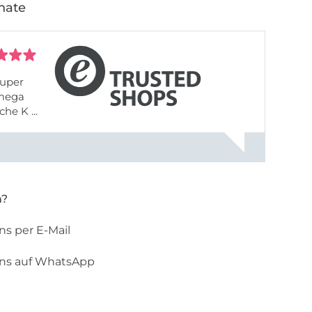
nate
uper
 mega
he K ...
n?
ns per E-Mail
uns auf WhatsApp