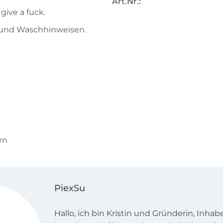
Art.Nr.:
 give a fuck.
g und Waschhinweisen.
C
rn
PiexSu
Hallo, ich bin Kristin und Gründerin, Inhab