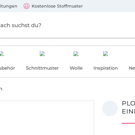
Zum Hauptinhalt springen
Weiter zur Suche
)
Visa, Mastercard, PayPal, Giropay, Kauf auf Rechnung, V
eitungen
Kostenlose Stoffmuster
ubehör
Schnittmuster
Wolle
Inspiration
Ne
n
PLO
EIN