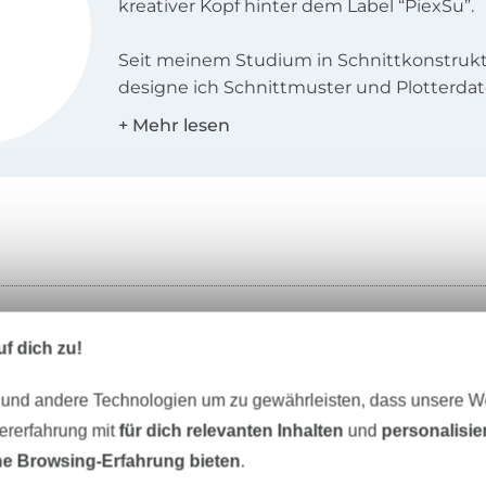
kreativer Kopf hinter dem Label “PiexSu”.
Seit meinem Studium in Schnittkonstrukt
designe ich Schnittmuster und Plotterda
blogge hier über das Nähen und Plotten! 
regelmäßigen Abständen findest du hier
Anleitungen und Inspirationen rund um d
Hobby der Welt.
Seit 2016 erscheinen unter dem Label „Pi
professionell konstruierte Schnittmuster 
Herren und Kinder.
Unser Tipp: Das passt dazu
f dich zu!
Mit einem besonderen System für Damen
bietet PiexSu für unterschiedlichste Figu
 und andere Technologien um zu gewährleisten, dass unsere 
bestmögliche Passform bei Mehrgrößensc
zererfahrung mit
für dich relevanten Inhalten
und
personalisi
nicht nur für Hobbynäher. Die Damenschn
e Browsing-Erfahrung bieten
.
in drei Passformklassen in den Größen 32 – 