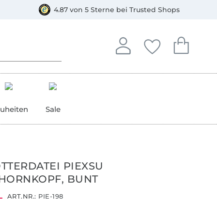
orkasse
4.87 von 5 Sterne bei Trusted Shops
In deinem Konto anmelden o
Du hast keine Artike
Du hast kein
Anmelden
Deine Favorite
Dein W
uheiten
Sale
TTERDATEI PIEXSU
HORNKOPF, BUNT
ART.NR.:
PIE-198