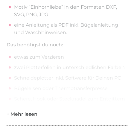
Motiv “Einhornliebe” in den Formaten DXF,
SVG, PNG, JPG
eine Anleitung als PDF inkl. Bügelanleitung
und Waschhinweisen.
Das benötigst du noch:
etwas zum Verzieren
zwei Plotterfolien in unterschiedlichen Farben
Schneideplotter inkl. Software für Deinen PC
Bügeleisen oder Thermotransferpresse
Schere, Hook oder Stecknadel zum Entgittern