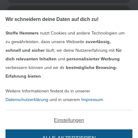
AGB
Wir schneidern deine Daten auf dich zu!
Datenschutz
Stoffe Hemmers
nutzt Cookies und andere Technologien um
Widerrufsrecht
zu gewährleisten, dass unsere Webseite
zuverlässig,
schnell und sicher
läuft; wir deine Nutzererfahrung mit
für
Kontakt
dich relevanten Inhalten
und
personalisierter Werbung
verbessern können und wir dir
bestmögliche Browsing-
Bestellung widerrufen
Erfahrung bieten
.
Weitere Informationen findest du in unserer
Datenschutzerklärung
und in unserem
Impressum
.
Finde mehr Inspiration
Einstellungen
ALLE AKZEPTIEREN