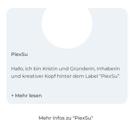
PiexSu
Hallo, ich bin Kristin und Gründerin, Inhaberin
und kreativer Kopf hinter dem Label “PiexSu”.
Seit meinem Studium in Schnittkonstruktion
2016 designe ich Schnittmuster und
Plotterdateien und blogge hier über das
Nähen und Plotten! In regelmäßigen
Mehr Infos zu "PiexSu"
Abständen findest du hier neue Anleitungen
und Inspirationen rund um das schönste