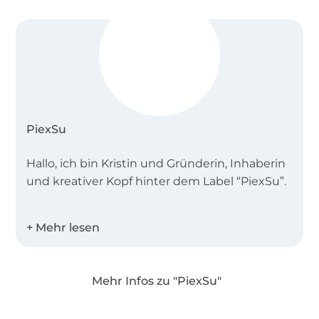
PiexSu
Hallo, ich bin Kristin und Gründerin, Inhaberin
und kreativer Kopf hinter dem Label “PiexSu”.
Seit meinem Studium in Schnittkonstruktion
2016 designe ich Schnittmuster und
Plotterdateien und blogge hier über das
Nähen und Plotten! In regelmäßigen
Mehr Infos zu "PiexSu"
Abständen findest du hier neue Anleitungen
und Inspirationen rund um das schönste