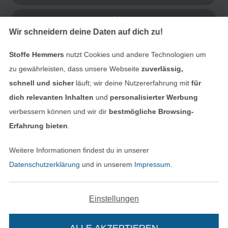
AGB
Wir schneidern deine Daten auf dich zu!
Datenschutz
Stoffe Hemmers
nutzt Cookies und andere Technologien um
Widerrufsrecht
zu gewährleisten, dass unsere Webseite
zuverlässig,
schnell und sicher
läuft; wir deine Nutzererfahrung mit
für
Kontakt
dich relevanten Inhalten
und
personalisierter Werbung
verbessern können und wir dir
bestmögliche Browsing-
Bestellung widerrufen
Erfahrung bieten
.
Weitere Informationen findest du in unserer
Datenschutzerklärung
und in unserem
Impressum
.
Finde mehr Inspiration
Einstellungen
ALLE AKZEPTIEREN