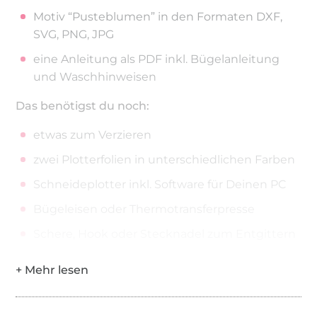
Motiv “Pusteblumen” in den Formaten DXF,
SVG, PNG, JPG
eine Anleitung als PDF inkl. Bügelanleitung
und Waschhinweisen
Das benötigst du noch:
etwas zum Verzieren
zwei Plotterfolien in unterschiedlichen Farben
Schneideplotter inkl. Software für Deinen PC
Bügeleisen oder Thermotransferpresse
Schere, Hook oder Stecknadel zum Entgittern