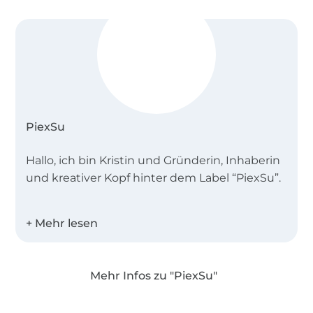
PiexSu
Hallo, ich bin Kristin und Gründerin, Inhaberin
und kreativer Kopf hinter dem Label “PiexSu”.
Seit meinem Studium in Schnittkonstruktion
2016 designe ich Schnittmuster und
Plotterdateien und blogge hier über das
Nähen und Plotten! In regelmäßigen
Mehr Infos zu "PiexSu"
Abständen findest du hier neue Anleitungen
und Inspirationen rund um das schönste