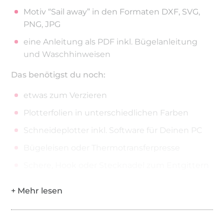
Motiv “Sail away” in den Formaten DXF, SVG,
PNG, JPG
eine Anleitung als PDF inkl. Bügelanleitung
und Waschhinweisen
Das benötigst du noch:
etwas zum Verzieren
Plotterfolien in unterschiedlichen Farben
Schneideplotter inkl. Software für Deinen PC
Bügeleisen oder Thermotransferpresse
Schere, Hook oder Stecknadel zum Entgittern