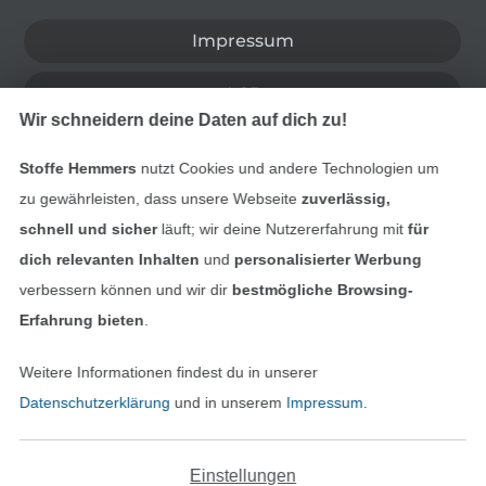
Impressum
AGB
Wir schneidern deine Daten auf dich zu!
Datenschutz
Stoffe Hemmers
nutzt Cookies und andere Technologien um
Widerrufsrecht
zu gewährleisten, dass unsere Webseite
zuverlässig,
schnell und sicher
läuft; wir deine Nutzererfahrung mit
für
Kontakt
dich relevanten Inhalten
und
personalisierter Werbung
verbessern können und wir dir
bestmögliche Browsing-
Bestellung widerrufen
Erfahrung bieten
.
Weitere Informationen findest du in unserer
Datenschutzerklärung
und in unserem
Impressum
.
Finde mehr Inspiration
Einstellungen