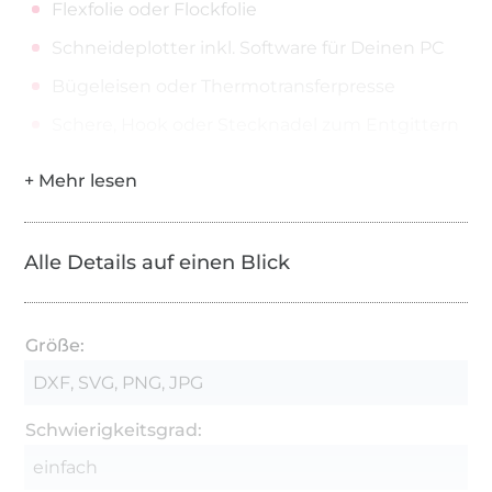
Flexfolie oder Flockfolie
Schneideplotter inkl. Software für Deinen PC
Bügeleisen oder Thermotransferpresse
Schere, Hook oder Stecknadel zum Entgittern
Alle Details auf einen Blick
Größe:
DXF, SVG, PNG, JPG
Schwierigkeitsgrad:
einfach