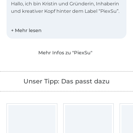
Hallo, ich bin Kristin und Gründerin, Inhaberin
und kreativer Kopf hinter dem Label “PiexSu”.
Seit meinem Studium in Schnittkonstruktion
2016 designe ich Schnittmuster und
Plotterdateien und blogge hier über das
Nähen und Plotten! In regelmäßigen
Mehr Infos zu "PiexSu"
Abständen findest du hier neue Anleitungen
und Inspirationen rund um das schönste
Hobby der Welt.
Unser Tipp: Das passt dazu
Seit 2016 erscheinen unter dem Label
„PiexSu“ professionell konstruierte
Schnittmuster für Damen, Herren und Kinder.
Mit einem besonderen System für
Damenschnittmuster bietet PiexSu für
unterschiedlichste Figurtypen die