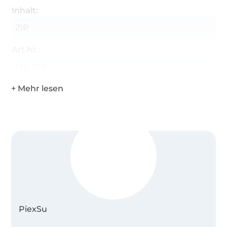
Inhalt:
ZIP
Art.Nr.:
PIE-259
PiexSu