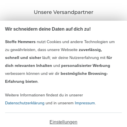
Unsere Versandpartner
Wir schneidern deine Daten auf dich zu!
Stoffe Hemmers
nutzt Cookies und andere Technologien um
In den deutschen Shop wechseln (aktuell gewählt
zu gewährleisten, dass unsere Webseite
zuverlässig,
schnell und sicher
läuft; wir deine Nutzererfahrung mit
für
Impressum
dich relevanten Inhalten
und
personalisierter Werbung
verbessern können und wir dir
bestmögliche Browsing-
AGB
Erfahrung bieten
.
Datenschutz
Weitere Informationen findest du in unserer
Datenschutzerklärung
und in unserem
Impressum
.
Widerrufsrecht
Kontakt
Einstellungen