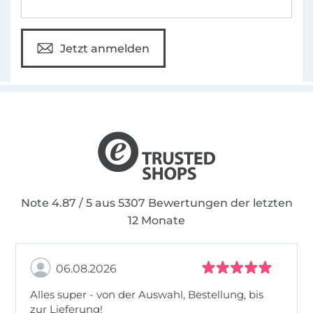
Accessoires, bietet PiexSu eine tolle
Bandbreite an wunderbaren Schnittmustern
an.
Jetzt anmelden
Neben unseren Schnittmustern findest Du im
Online Shop von PiexSu auch eine Vielzahl
von hochwertigen Plotterdateien und
Plotterdatei Sets. Diese Dateien erhältst du in
den Formaten dxf, svg, jpg und png.
Note 4.87 / 5 aus 5307 Bewertungen der letzten
12 Monate
06.08.2026
Alles super - von der Auswahl, Bestellung, bis
zur Lieferung!