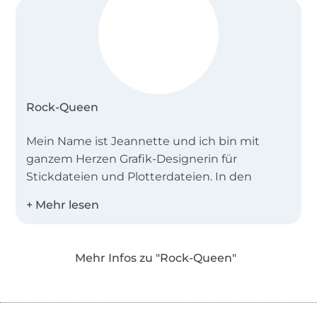
Rock-Queen
Mein Name ist Jeannette und ich bin mit
ganzem Herzen Grafik-Designerin für
Stickdateien und Plotterdateien. In den
vergangenen Jahren habe ich viele Designs -
hauptsächlich für meine Kids - digitalisiert.
Aus meinem ehemaligen Hobby ist nun mein
Beruf geworden und ich bin bereits im 12. Jahr
Mehr Infos zu "Rock-Queen"
kreativ.
Im Rock-Queen-Shop finden Sie kreative,