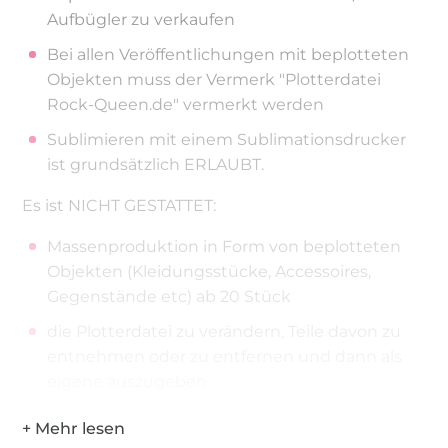
Aufbügler zu verkaufen
Bei allen Veröffentlichungen mit beplotteten
Objekten muss der Vermerk "Plotterdatei
Rock-Queen.de" vermerkt werden
Sublimieren mit einem Sublimationsdrucker
ist grundsätzlich ERLAUBT.
Es ist NICHT GESTATTET:
Massenproduktion in Form von beplotteten
Objekten (Kleidungsstücke, Accessoires,
Gegenstände etc) ab 20 Stück
die Plotterdatei zu verändern, Teile davon zu
entnehmen oder zu entfernen und dann als
eigene auszugeben
die Plotterdatei(en) zu kopieren, zu verändern
oder zu verkaufen.