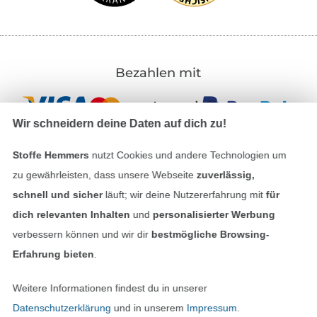
Bezahlen mit
Wir schneidern deine Daten auf dich zu!
Stoffe Hemmers
nutzt Cookies und andere Technologien um
zu gewährleisten, dass unsere Webseite
zuverlässig,
schnell und sicher
läuft; wir deine Nutzererfahrung mit
für
Unsere Versandpartner
dich relevanten Inhalten
und
personalisierter Werbung
verbessern können und wir dir
bestmögliche Browsing-
Erfahrung bieten
.
In den deutschen Shop wechseln (aktuell gewählt
Weitere Informationen findest du in unserer
Datenschutzerklärung
und in unserem
Impressum
.