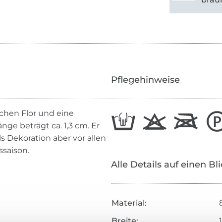
Pflegehinweise
hen Flor und eine
nge beträgt ca. 1,3 cm. Er
 als Dekoration aber vor allen
ssaison.
Alle Details auf einen Bl
Material:
Breite: