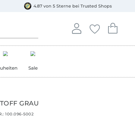
orkasse
4.87 von 5 Sterne bei Trusted Shops
In deinem Konto anmelden o
Du hast keine Artike
Du hast kein
Anmelden
Deine Favorite
Dein W
uheiten
Sale
TOFF GRAU
.:
100.096-5002