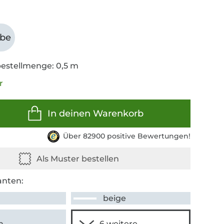
abe
estellmenge: 0,5 m
r
In deinen Warenkorb
Über 82900 positive Bewertungen!
anten:
beige
n