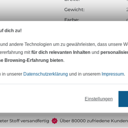
Gewicht:
Farbe:
Oberfläche:
f dich zu!
Griff:
 und andere Technologien um zu gewährleisten, dass unsere 
Herstellungsart:
zererfahrung mit
für dich relevanten Inhalten
und
personalisi
e Browsing-Erfahrung bieten
.
Veredelung:
Merkmale:
u in unserer
Datenschutzerklärung
und in unserem
Impressum
.
Art.Nr.:
Hersteller-Kontaktdaten
Einstellungen
eter Stoff versandfertig
Über 80000 zufriedene Kunden