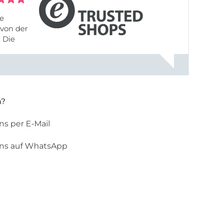
fe
von der
 Die
liefert,
nach
einer Email mit der Bitte um ...
n?
ns per E-Mail
uns auf WhatsApp