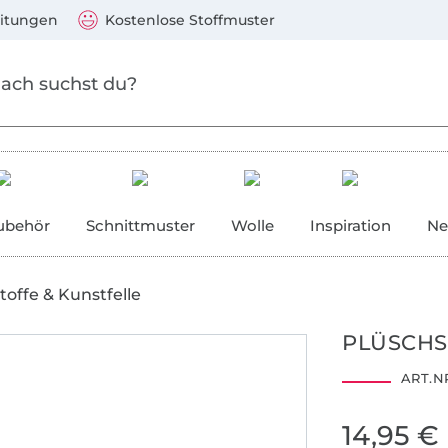
Zum Hauptinhalt springen
Weiter zur Suche
)
Visa, Mastercard, PayPal, Giropay, Kauf auf Rechnung, V
eitungen
Kostenlose Stoffmuster
ubehör
Schnittmuster
Wolle
Inspiration
Ne
toffe & Kunstfelle
PLÜSCHS
ART.NR
14,95 €