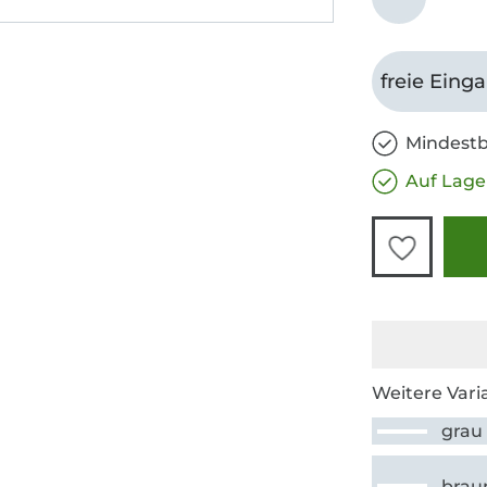
freie Eing
Mindestb
Auf Lage
Weitere Vari
grau
brau