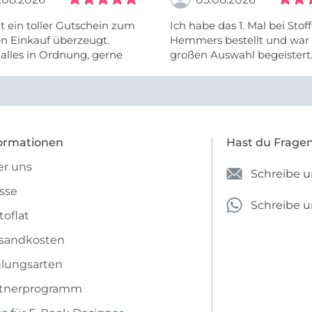
t ein toller Gutschein zum
Ich habe das 1. Mal bei Stof
n Einkauf überzeugt.
Hemmers bestellt und war 
alles in Ordnung, gerne
großen Auswahl begeistert.
Ware wurde auch schnell ge
leider fehlte ein Teil. Aber 
ormationen
Hast du Frage
r uns
Schreibe u
sse
Schreibe 
toflat
sandkosten
lungsarten
rtnerprogramm