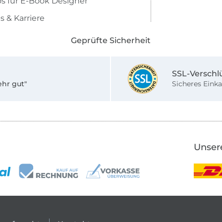
os für E-Book Designer
s & Karriere
Geprüfte Sicherheit
SSL-Verschl
ehr gut"
Sicheres Einka
Unser