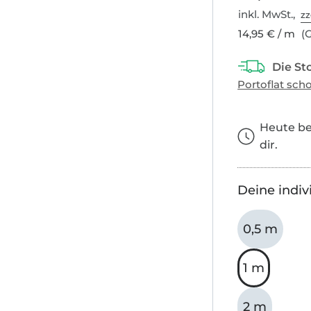
inkl. MwSt.,
zz
14,95 € / m
(G
Heute bes
dir.
Deine indiv
0,5 m
1 m
2 m