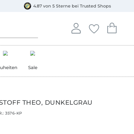
orkasse
4.87 von 5 Sterne bei Trusted Shops
In deinem Konto anmelden o
Du hast keine Artike
Du hast kein
Anmelden
Deine Favorite
Dein W
uheiten
Sale
STOFF THEO, DUNKELGRAU
.:
3576-KP