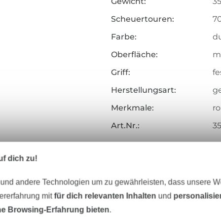
Gewicht:
3
Scheuertouren:
7
Farbe:
d
Oberfläche:
ma
Griff:
fe
Herstellungsart:
g
Merkmale:
ro
Art.Nr.:
3
Hersteller-Kontaktdaten
f dich zu!
 und andere Technologien um zu gewährleisten, dass unsere 
zererfahrung mit
für dich relevanten Inhalten
und
personalisi
Unser Tipp: Das passt dazu
e Browsing-Erfahrung bieten
.