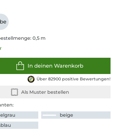
abe
estellmenge: 0,5 m
r
In deinen Warenkorb
Über 82900 positive Bewertungen!
anten:
elgrau
beige
sblau