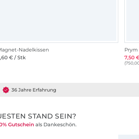
Magnet-Nadelkissen
Prym 
,60 € / Stk
7,50 €
(750,00
36 Jahre Erfahrung
ESTEN STAND SEIN?
0% Gutschein
als Dankeschön.