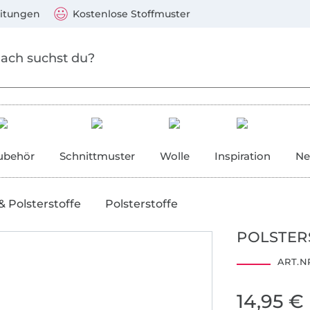
Zum Hauptinhalt springen
Weiter zur Suche
)
Visa, Mastercard, PayPal, Giropay, Kauf auf Rechnung, V
eitungen
Kostenlose Stoffmuster
ubehör
Schnittmuster
Wolle
Inspiration
Ne
& Polsterstoffe
Polsterstoffe
POLSTER
ART.NR
14,95 €