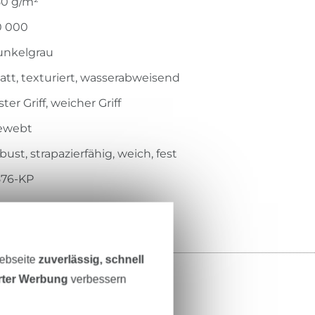
50 g/m²
0 000
unkelgrau
tt, texturiert, wasserabweisend
ster Griff, weicher Griff
ewebt
bust, strapazierfähig, weich, fest
576-KP
Webseite
zuverlässig, schnell
erter Werbung
verbessern