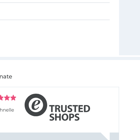
onate
hnelle