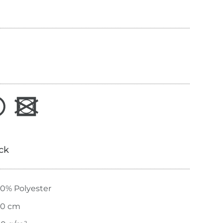
ick
00% Polyester
40 cm