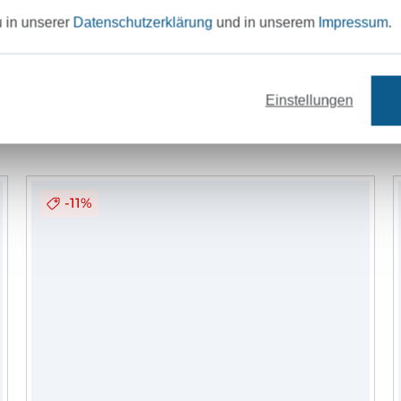
u in unserer
Datenschutzerklärung
und in unserem
Impressum
.
Garne
Nähzubehör
Schnittmuster
Einstellungen
-11%