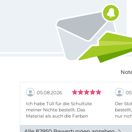
Note
05.08.2026
05
Ich habe Tüll für die Schultüte
Der Stof
meiner Nichte bestellt. Das
bestellt
Material als auch die Farben
nur nic
entsprechen der Beschreibung u
getopp
Abbildung u sieht toll aus. Die
Alle 82950 Bewertungen ansehen