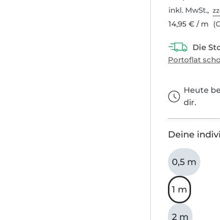
inkl. MwSt.,
zz
14,95 € / m
(G
Heute bes
dir.
Deine indiv
0,5 m
1 m
2 m