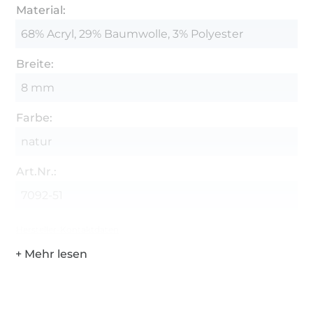
Material:
68% Acryl, 29% Baumwolle, 3% Polyester
Breite:
8 mm
Farbe:
natur
Art.Nr.:
7092-51
Hersteller-Kontaktdaten
Über 1.8 Millionen Meter Stoff versandfertig