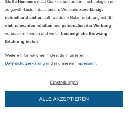
Stoffe Hemmers
nutzt Cookies und andere Technologien um
zu gewährleisten, dass unsere Webseite
zuverlässig,
schnell und sicher
läuft; wir deine Nutzererfahrung mit
für
dich relevanten Inhalten
und
personalisierter Werbung
verbessern können und wir dir
bestmögliche Browsing-
Erfahrung bieten
.
Weitere Informationen findest du in unserer
In den niederländischen Sh
In den französisch
Nederlands
Français
Datenschutzerklärung
und in unserem
Impressum
.
(France)
Deutsch
Einstellungen
Alle Preise inkl. der gesetzl. MwSt.
Die durchgestrichenen Preise entsprechen dem
bisherigen Preis bei Stoffe Hemmers.
ALLE AKZEPTIEREN