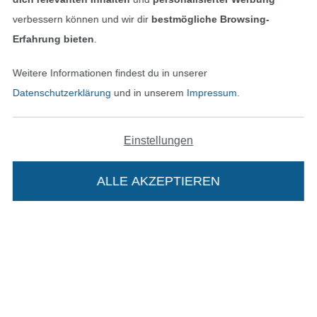
verbessern können und wir dir
bestmögliche Browsing-
In den deutschen Shop wechseln (aktuell gewählt
Erfahrung bieten
.
Impressum
Weitere Informationen findest du in unserer
AGB
Datenschutzerklärung
und in unserem
Impressum
.
Datenschutz
Einstellungen
Widerrufsrecht
ALLE AKZEPTIEREN
Kontakt
Bestellung widerrufen
Die Stoffe Hemmers Portoflat:
Finde mehr Inspiration