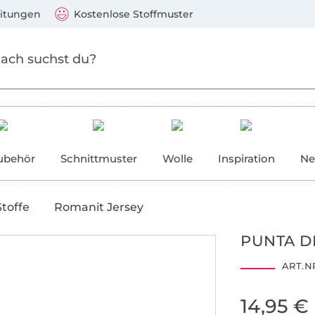
Zum Hauptinhalt springen
Weiter zur Suche
)
Visa, Mastercard, PayPal, Giropay, Kauf auf Rechnung, V
eitungen
Kostenlose Stoffmuster
ubehör
Schnittmuster
Wolle
Inspiration
Ne
Stoffe
Romanit Jersey
PUNTA D
ART.NR
14,95 €