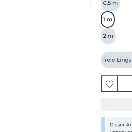
0,5 m
1 m
2 m
freie Eing
Dieser Ar