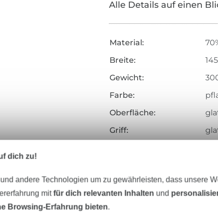
Alle Details auf einen Bl
Material:
70%
Breite:
14
Gewicht:
30
Farbe:
pf
Oberfläche:
gla
Griff:
gla
Herstellungsart:
ge
f dich zu!
Merkmale:
bi-
 und andere Technologien um zu gewährleisten, dass unsere 
Art.Nr.:
131
zererfahrung mit
für dich relevanten Inhalten
und
personalisi
Hersteller-Kontaktdaten
e Browsing-Erfahrung bieten
.