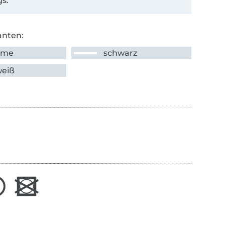
s.
anten:
ume
schwarz
weiß