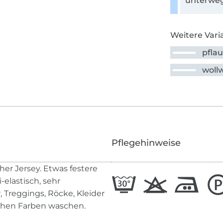
unterweg
Weitere Vari
pfla
woll
Pflegehinweise
er Jersey. Etwas festere
elastisch, sehr
 Treggings, Röcke, Kleider
ichen Farben waschen.