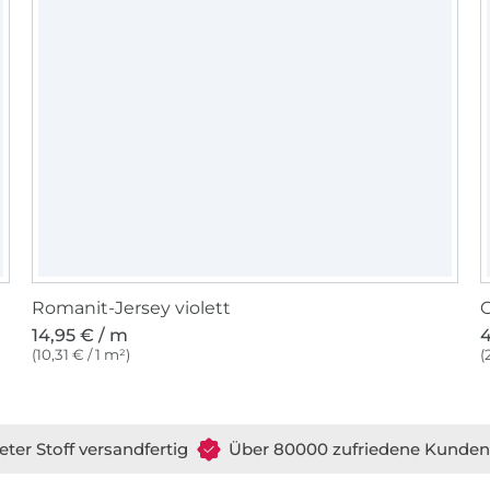
Romanit-Jersey violett
G
14,95 € / m
4
(10,31 € / 1 m²)
(
eter Stoff versandfertig
Über 80000 zufriedene Kunden