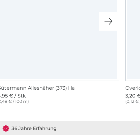
ütermann Allesnäher (373) lila
Overl
,95 € / Stk
3,20 €
2,48 € / 100 m)
(0,12 €
36 Jahre Erfahrung