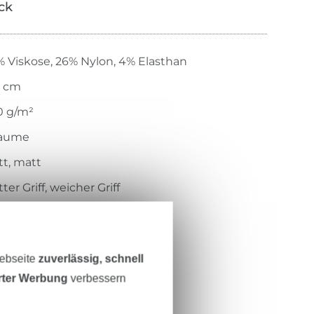
ick
 Viskose, 26% Nylon, 4% Elasthan
5 cm
0 g/m²
laume
tt, matt
tter Griff, weicher Griff
wirkt
elastisch, weich
Webseite
zuverlässig, schnell
.434-5022
erter Werbung
verbessern