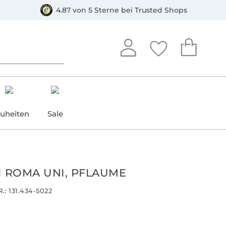
orkasse
4.87 von 5 Sterne bei Trusted Shops
In deinem Konto anmelden o
Du hast keine Artike
Du hast kein
Anmelden
Deine Favorite
Dein W
uheiten
Sale
I ROMA UNI, PFLAUME
.:
131.434-5022