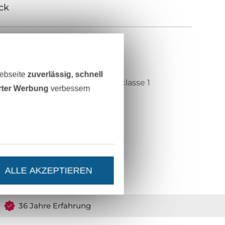
ick
100% Polyester
jeansblau
Webseite
zuverlässig, schnell
Öko-Tex-Standard 100 Produktklasse 1
erter Werbung
verbessern
Shirley Technologies Limited
11-43946
3490-0235
ALLE AKZEPTIEREN
36 Jahre Erfahrung