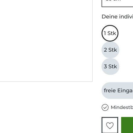
Deine indiv
1 Stk
2 Stk
3 Stk
freie Eing
Mindestb