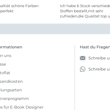
altiät schöne Farben
Ich habe 6 Stück verschie
 perfekt
Stoffen bestellt,mit sehr
zufrieden,die Qualitet top 
Farben stimmen zu.
ormationen
Hast du Frage
r uns
Schreibe u
sse
Schreibe 
toflat
sandkosten
lungsarten
rtnerprogramm
os für E-Book Designer