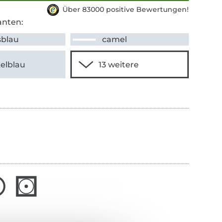
Über 83000 positive Bewertungen!
anten:
sblau
camel
elblau