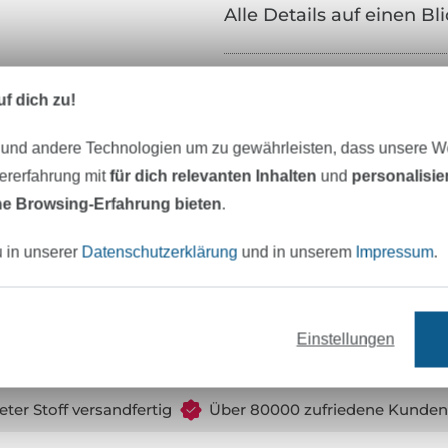
Alle Details auf einen Bl
Material:
f dich zu!
Farbe:
 und andere Technologien um zu gewährleisten, dass unsere 
Zertifizierung:
zererfahrung mit
für dich relevanten Inhalten
und
personalisi
Testinstitut:
e Browsing-Erfahrung bieten
.
Zertifikatsnummer:
u in unserer
Datenschutzerklärung
und in unserem
Impressum
.
Art.Nr.:
Hersteller-Kontaktdaten
Einstellungen
eter Stoff versandfertig
Über 80000 zufriedene Kunden