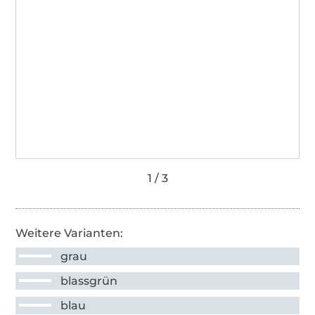
Weitere Varianten:
grau
blassgrün
blau