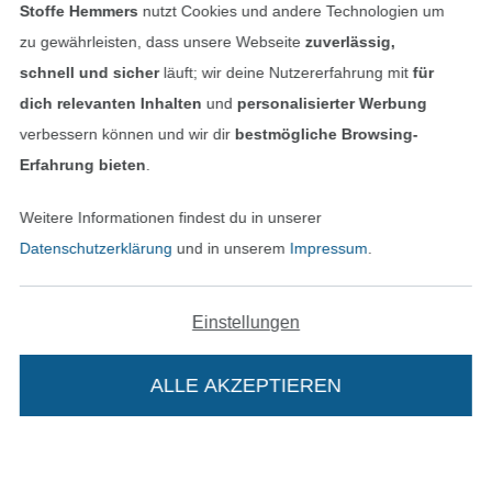
Stoffe Hemmers
nutzt Cookies und andere Technologien um
In den deutschen Shop wechseln (aktuell gewählt
zu gewährleisten, dass unsere Webseite
zuverlässig,
schnell und sicher
läuft; wir deine Nutzererfahrung mit
für
Impressum
dich relevanten Inhalten
und
personalisierter Werbung
verbessern können und wir dir
bestmögliche Browsing-
AGB
Erfahrung bieten
.
Datenschutz
Weitere Informationen findest du in unserer
Datenschutzerklärung
und in unserem
Impressum
.
Widerrufsrecht
Kontakt
Einstellungen
Bestellung widerrufen
ALLE AKZEPTIEREN
Finde mehr Inspiration