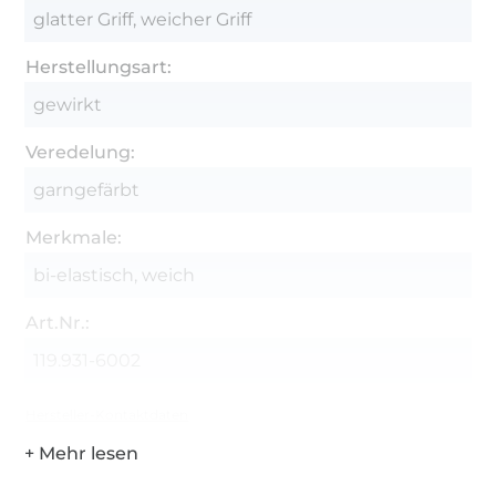
glatter Griff, weicher Griff
Herstellungsart:
gewirkt
Veredelung:
garngefärbt
Merkmale:
bi-elastisch, weich
Art.Nr.:
119.931-6002
Hersteller-Kontaktdaten