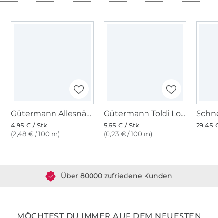
Gütermann Allesnäher (339) marine
Gütermann Toldi Lock dunkelblau
4,95 € / Stk
5,65 € / Stk
29,45 €
(2,48 € / 100 m)
(0,23 € / 100 m)
Über 1.8 Millionen Meter Stoff versandfertig
Über 80000 zufriedene Kunden
36 Jahre Erfahrung
MÖCHTEST DU IMMER AUF DEM NEUESTEN