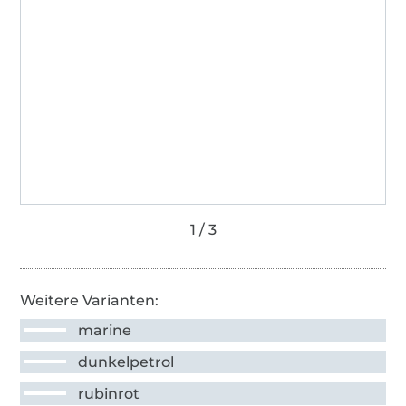
Weitere Varianten:
marine
dunkelpetrol
rubinrot