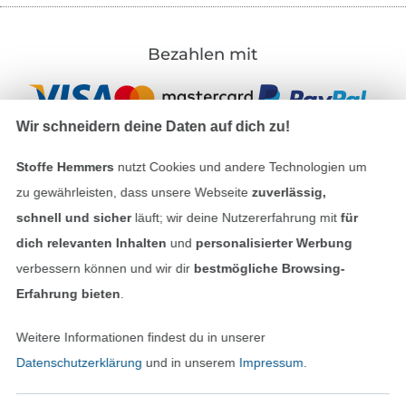
Bezahlen mit
Wir schneidern deine Daten auf dich zu!
Stoffe Hemmers
nutzt Cookies und andere Technologien um
zu gewährleisten, dass unsere Webseite
zuverlässig,
Unsere Versandpartner
schnell und sicher
läuft; wir deine Nutzererfahrung mit
für
dich relevanten Inhalten
und
personalisierter Werbung
verbessern können und wir dir
bestmögliche Browsing-
Erfahrung bieten
.
In den deutschen Shop wechseln (aktuell gewählt
Weitere Informationen findest du in unserer
Datenschutzerklärung
und in unserem
Impressum
.
Impressum