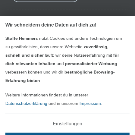
Finde mehr Inspiration
Wir schneidern deine Daten auf dich zu!
Stoffe Hemmers
nutzt Cookies und andere Technologien um
zu gewährleisten, dass unsere Webseite
zuverlässig,
schnell und sicher
läuft; wir deine Nutzererfahrung mit
für
dich relevanten Inhalten
und
personalisierter Werbung
verbessern können und wir dir
bestmögliche Browsing-
Erfahrung bieten
.
Weitere Informationen findest du in unserer
In den niederländischen Sh
In den französisch
Nederlands
Français
Datenschutzerklärung
und in unserem
Impressum
.
(France)
Deutsch
Einstellungen
Alle Preise inkl. der gesetzl. MwSt.
Die durchgestrichenen Preise entsprechen dem