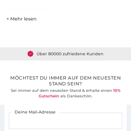
Hersteller-Kontaktdaten
Über 1.8 Millionen Meter Stoff versandfertig
Über 80000 zufriedene Kunden
36 Jahre Erfahrung
MÖCHTEST DU IMMER AUF DEM NEUESTEN
STAND SEIN?
Sei immer auf dem neuesten Stand & erhalte einen
10%
Gutschein
als Dankeschön.
Für den Stoffe Hemmers Newsletter anmelden
Deine Mail-Adresse