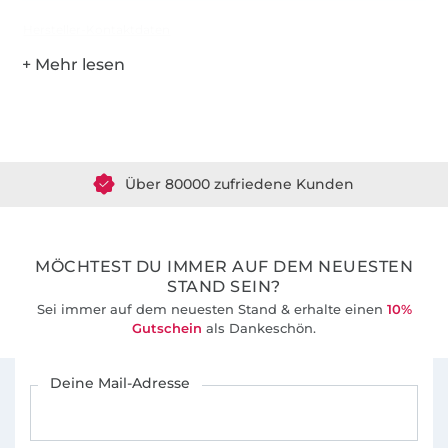
Hersteller-Kontaktdaten
Über 1.8 Millionen Meter Stoff versandfertig
Über 80000 zufriedene Kunden
36 Jahre Erfahrung
MÖCHTEST DU IMMER AUF DEM NEUESTEN
STAND SEIN?
Sei immer auf dem neuesten Stand & erhalte einen
10%
Gutschein
als Dankeschön.
Für den Stoffe Hemmers Newsletter anmelden
Deine Mail-Adresse