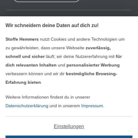
Finde mehr Inspiration
Wir schneidern deine Daten auf dich zu!
Stoffe Hemmers
nutzt Cookies und andere Technologien um
zu gewährleisten, dass unsere Webseite
zuverlässig,
schnell und sicher
läuft; wir deine Nutzererfahrung mit
für
dich relevanten Inhalten
und
personalisierter Werbung
verbessern können und wir dir
bestmögliche Browsing-
Erfahrung bieten
.
Weitere Informationen findest du in unserer
In den niederländischen Sh
In den französisch
Nederlands
Français
Datenschutzerklärung
und in unserem
Impressum
.
(France)
Deutsch
Einstellungen
Alle Preise inkl. der gesetzl. MwSt.
Die durchgestrichenen Preise entsprechen dem