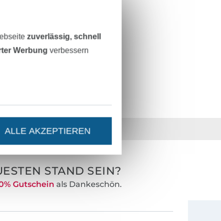
100% Polyester
6 mm
Webseite
zuverlässig, schnell
petrol
erter Werbung
verbessern
22355-788-0001
36 Jahre Erfahrung
ALLE AKZEPTIEREN
ESTEN STAND SEIN?
0% Gutschein
als Dankeschön.