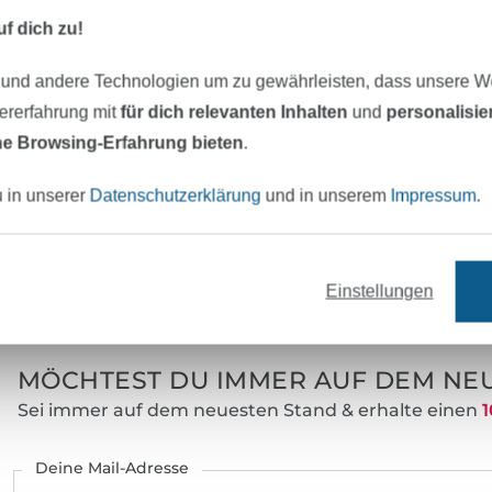
Material:
f dich zu!
Breite:
 und andere Technologien um zu gewährleisten, dass unsere 
Farbe:
zererfahrung mit
für dich relevanten Inhalten
und
personalisi
Art.Nr.:
e Browsing-Erfahrung bieten
.
Hersteller-Kontaktdaten
u in unserer
Datenschutzerklärung
und in unserem
Impressum
.
eter Stoff versandfertig
Über 80000 zufriedene Kunden
Einstellungen
MÖCHTEST DU IMMER AUF DEM NEU
Sei immer auf dem neuesten Stand & erhalte einen
1
Deine Mail-Adresse