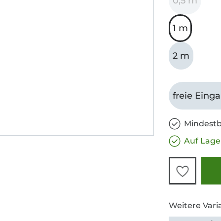
0,5 m
1 m
2 m
freie Eing
Mindestb
Auf Lage
Weitere Vari