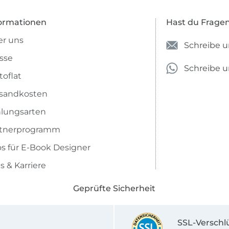
ormationen
Hast du Frage
r uns
Schreibe u
sse
Schreibe 
toflat
sandkosten
lungsarten
rtnerprogramm
os für E-Book Designer
s & Karriere
Geprüfte Sicherheit
SSL-Verschl