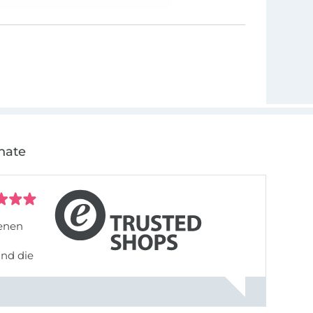
nate
denen
und die