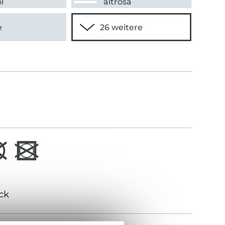
l
altrosa
e
ick