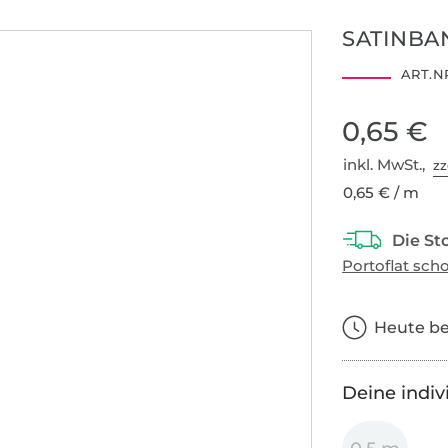
SATINBA
ART.NR
0,65 €
inkl. MwSt.,
zz
0,65 € / m
Heute bes
Deine indiv