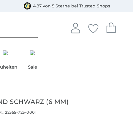
orkasse
4.87 von 5 Sterne bei Trusted Shops
In deinem Konto anmelden o
Du hast keine Artike
Du hast kein
Anmelden
Deine Favorite
Dein W
uheiten
Sale
ND SCHWARZ (6 MM)
.:
22355-725-0001