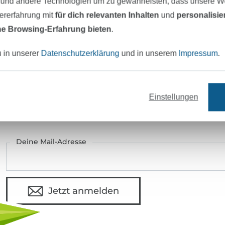
 und andere Technologien um zu gewährleisten, dass unsere 
Hersteller-Kontaktdaten
zererfahrung mit
für dich relevanten Inhalten
und
personalisi
e Browsing-Erfahrung bieten
.
u in unserer
Datenschutzerklärung
und in unserem
Impressum
.
eter Stoff versandfertig
Über 80000 zufriedene Kunden
Einstellungen
MÖCHTEST DU IMMER AUF DEM NEU
Sei immer auf dem neuesten Stand & erhalte einen
1
Deine Mail-Adresse
Jetzt anmelden