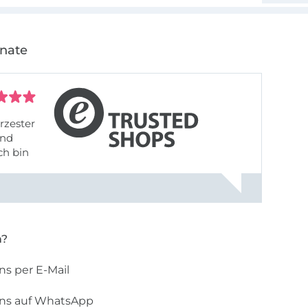
onate
rzester
ch bin
n?
ns per E-Mail
uns auf WhatsApp