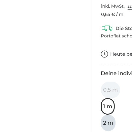
inkl. MwSt.,
zz
0,65 € / m
Heute bes
Deine indiv
0,5 m
1 m
2 m