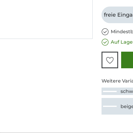
freie Eing
Mindestb
Auf Lage
Weitere Vari
schw
beig