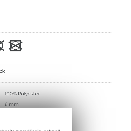
ick
100% Polyester
6 mm
schwarz
22355-725-0001