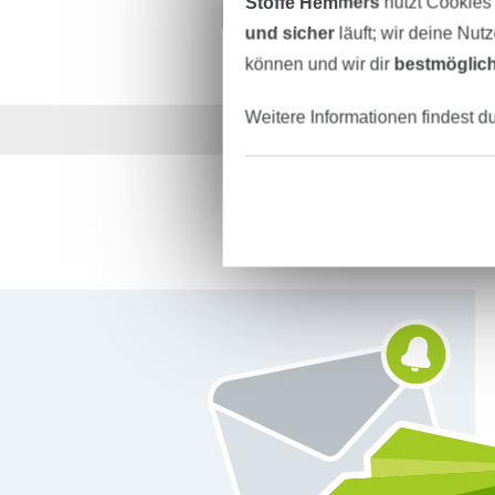
Stoffe Hemmers
nutzt Cookies
und sicher
läuft; wir deine Nut
können und wir dir
bestmöglich
Weitere Informationen findest d
Über 1.8 Millionen M
Für den Stoffe Hemmers Newsletter anmelden