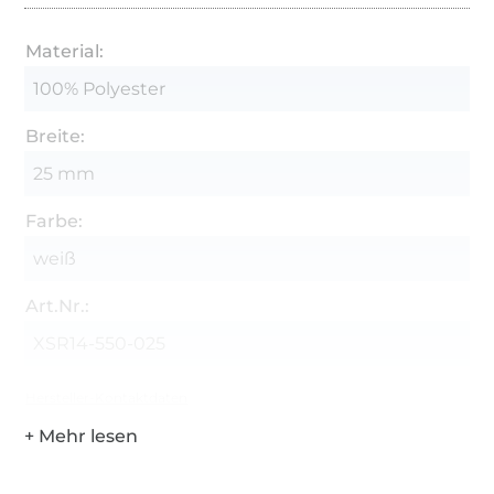
Material:
100% Polyester
Breite:
25 mm
Farbe:
weiß
Art.Nr.:
XSR14-550-025
Hersteller-Kontaktdaten