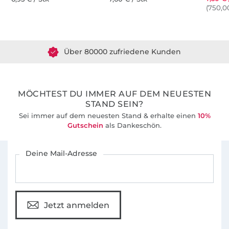
(750,00
Über 1.8 Millionen Meter Stoff versandfertig
Über 80000 zufriedene Kunden
36 Jahre Erfahrung
MÖCHTEST DU IMMER AUF DEM NEUESTEN
STAND SEIN?
Sei immer auf dem neuesten Stand & erhalte einen
10%
Gutschein
als Dankeschön.
Für den Stoffe Hemmers Newsletter anmelden
Deine Mail-Adresse
Jetzt anmelden