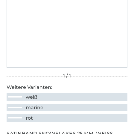
Weitere Varianten:
weiß
marine
rot
SATINBAND SNOWFLAKES 25 MM, WEISS