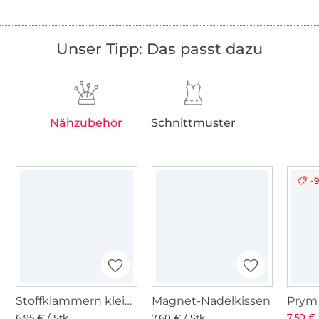
Unser Tipp: Das passt dazu
Nähzubehör
Schnittmuster
-
Stoffklammern klein 20 Stk., bunt
Magnet-Nadelkissen
7,50 € 
6,95 € / Stk
7,60 € / Stk