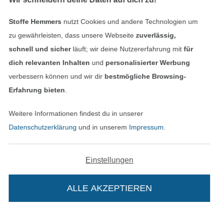
Stoffe Hemmers
nutzt Cookies und andere Technologien um
zu gewährleisten, dass unsere Webseite
zuverlässig,
schnell und sicher
läuft; wir deine Nutzererfahrung mit
für
dich relevanten Inhalten
und
personalisierter Werbung
verbessern können und wir dir
bestmögliche Browsing-
Erfahrung bieten
.
Weitere Informationen findest du in unserer
In den niederländischen Sh
In den französisch
Nederlands
Français
Datenschutzerklärung
und in unserem
Impressum
.
(France)
Deutsch
Einstellungen
Alle Preise inkl. der gesetzl. MwSt.
Die durchgestrichenen Preise entsprechen dem
bisherigen Preis bei Stoffe Hemmers.
ALLE AKZEPTIEREN