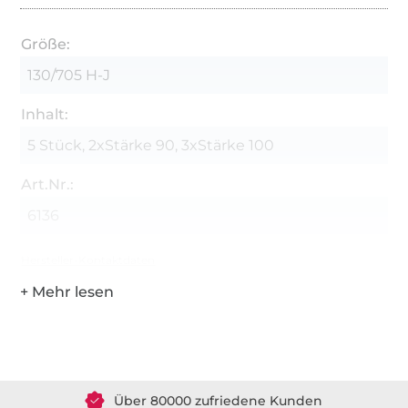
Größe:
130/705 H-J
Inhalt:
5 Stück, 2xStärke 90, 3xStärke 100
Art.Nr.:
6136
Hersteller-Kontaktdaten
Über 1.8 Millionen Meter Stoff versandfertig
Über 80000 zufriedene Kunden