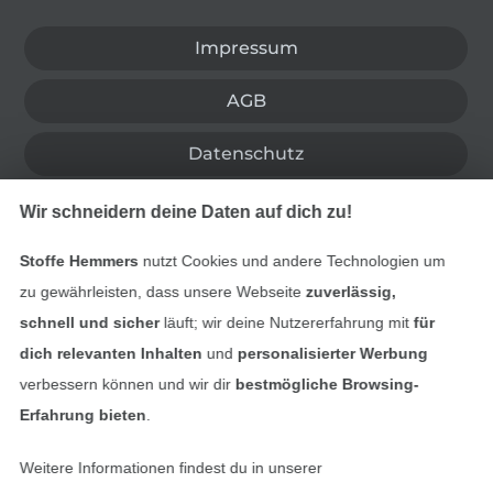
Impressum
AGB
Datenschutz
Widerrufsrecht
Wir schneidern deine Daten auf dich zu!
Kontakt
Stoffe Hemmers
nutzt Cookies und andere Technologien um
zu gewährleisten, dass unsere Webseite
zuverlässig,
Bestellung widerrufen
schnell und sicher
läuft; wir deine Nutzererfahrung mit
für
dich relevanten Inhalten
und
personalisierter Werbung
verbessern können und wir dir
bestmögliche Browsing-
Erfahrung bieten
.
Finde mehr Inspiration
Weitere Informationen findest du in unserer