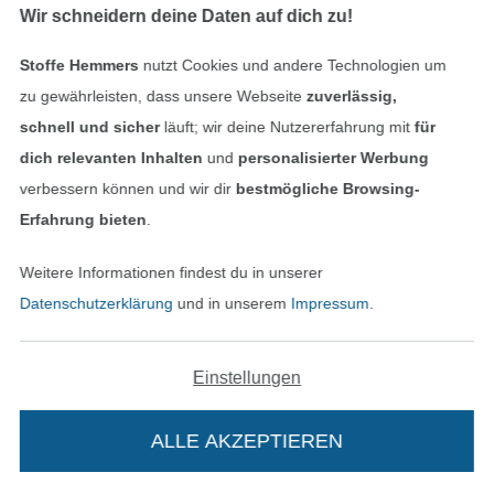
Wir schneidern deine Daten auf dich zu!
Schnittmuster Kleid & Jacke, Burda 6687
Schnittmuster Kleid & Bluse, Burda 6684
Stoffe Hemmers
nutzt Cookies und andere Technologien um
15,90 € / Stk
15,90 € / Stk
zu gewährleisten, dass unsere Webseite
zuverlässig,
schnell und sicher
läuft; wir deine Nutzererfahrung mit
für
dich relevanten Inhalten
und
personalisierter Werbung
verbessern können und wir dir
bestmögliche Browsing-
Erfahrung bieten
.
Weitere Informationen findest du in unserer
Datenschutzerklärung
und in unserem
Impressum
.
Schnittmuster Unterrock, Burda 6739
Schnittmuster Hose, Burda 6735
Einstellungen
9,90 € / Stk
12,90 € / Stk
ALLE AKZEPTIEREN