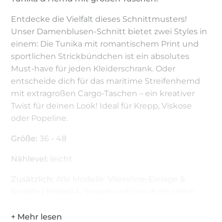
Entdecke die Vielfalt dieses Schnittmusters!
Unser Damenblusen-Schnitt bietet zwei Styles in
einem: Die Tunika mit romantischem Print und
sportlichen Strickbündchen ist ein absolutes
Must-have für jeden Kleiderschrank. Oder
entscheide dich für das maritime Streifenhemd
mit extragroßen Cargo-Taschen – ein kreativer
Twist für deinen Look! Ideal für Krepp, Viskose
oder Popeline.
Größe:
36 - 48
Nählevel:
leicht
Zusätzlich:
Alle Modelle: Vlieseline-Einlage &
Knöpfe / Modell A: Strickbündchen 8 cm Höhe