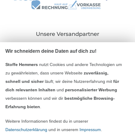
Unsere Versandpartner
Wir schneidern deine Daten auf dich zu!
Stoffe Hemmers
nutzt Cookies und andere Technologien um
In den deutschen Shop wechseln (aktuell gewählt
zu gewährleisten, dass unsere Webseite
zuverlässig,
schnell und sicher
läuft; wir deine Nutzererfahrung mit
für
Impressum
dich relevanten Inhalten
und
personalisierter Werbung
verbessern können und wir dir
bestmögliche Browsing-
AGB
Erfahrung bieten
.
Datenschutz
Weitere Informationen findest du in unserer
Datenschutzerklärung
und in unserem
Impressum
.
Widerrufsrecht