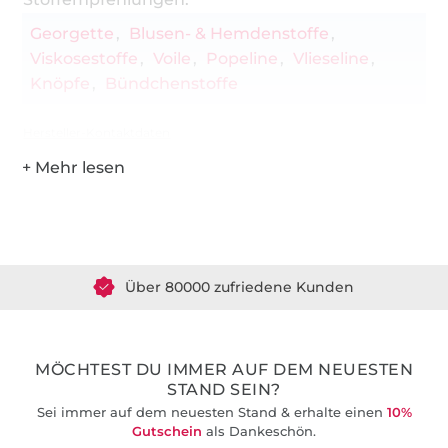
Georgette
Blusen- & Hemdenstoffe
Viskosestoffe
Voile
Popeline
Vlieseline
Knöpfe
Bündchenstoffe
Hersteller-Kontaktdaten
Über 1.8 Millionen Meter Stoff versandfertig
Über 80000 zufriedene Kunden
36 Jahre Erfahrung
MÖCHTEST DU IMMER AUF DEM NEUESTEN
STAND SEIN?
Sei immer auf dem neuesten Stand & erhalte einen
10%
Gutschein
als Dankeschön.