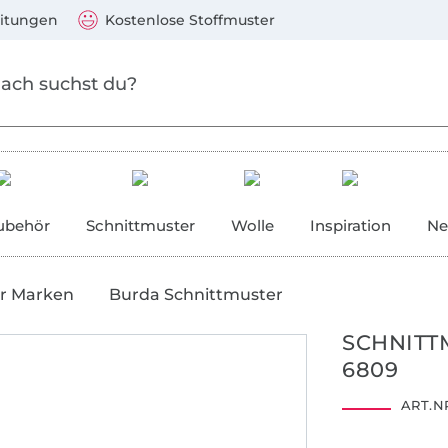
Zum Hauptinhalt springen
Weiter zur Suche
)
Visa, Mastercard, PayPal, Giropay, Kauf auf Rechnung, V
eitungen
Kostenlose Stoffmuster
ubehör
Schnittmuster
Wolle
Inspiration
Ne
r Marken
Burda Schnittmuster
SCHNITT
6809
ART.NR