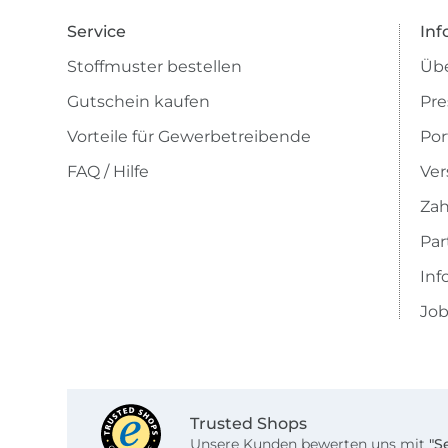
Service
Inf
Stoffmuster bestellen
Übe
Gutschein kaufen
Pre
Vorteile für Gewerbetreibende
Por
FAQ / Hilfe
Ver
Zah
Pa
Inf
Job
Trusted Shops
Unsere Kunden bewerten uns mit
"S