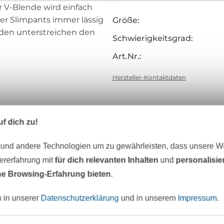
er V-Blende wird einfach
er Slimpants immer lässig
Größe:
den unterstreichen den
Schwierigkeitsgrad:
Art.Nr.:
Hersteller-Kontaktdaten
f dich zu!
eter Stoff versandfertig
Über 80000 zufriedene Kunden
 und andere Technologien um zu gewährleisten, dass unsere 
zererfahrung mit
für dich relevanten Inhalten
und
personalisi
MÖCHTEST DU IMMER AUF DEM NEU
e Browsing-Erfahrung bieten
.
Sei immer auf dem neuesten Stand & erhalte einen
1
u in unserer
Datenschutzerklärung
und in unserem
Impressum
.
Deine Mail-Adresse