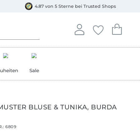
orkasse
4.87 von 5 Sterne bei Trusted Shops
In deinem Konto anmelden o
Du hast keine Artike
Du hast kein
Anmelden
Deine Favorite
Dein W
uheiten
Sale
MUSTER BLUSE & TUNIKA, BURDA
.:
6809