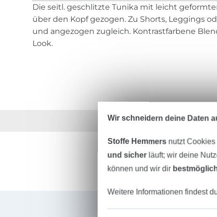
Die seitl. geschlitzte Tunika mit leicht geformt
über den Kopf gezogen. Zu Shorts, Leggings od
und angezogen zugleich. Kontrastfarbene Blen
Look.
Wir schneidern deine Daten au
Über 1.8 Millionen M
Stoffe Hemmers
nutzt Cookies
und sicher
läuft; wir deine Nut
können und wir dir
bestmöglich
Weitere Informationen findest d
Für den Stoffe Hemmers Newsletter anmelden