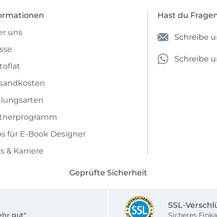
ormationen
Hast du Frage
r uns
Schreibe u
sse
Schreibe 
toflat
sandkosten
lungsarten
rtnerprogramm
os für E-Book Designer
s & Karriere
Geprüfte Sicherheit
SSL-Verschl
ehr gut"
Sicheres Einka