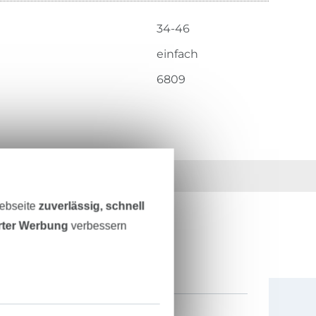
34-46
einfach
6809
36 Jahre Erfahrung
Webseite
zuverlässig, schnell
erter Werbung
verbessern
ESTEN STAND SEIN?
0% Gutschein
als Dankeschön.