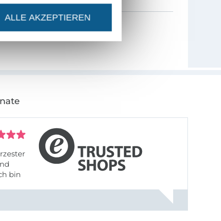
ALLE AKZEPTIEREN
onate
rzester
ch bin