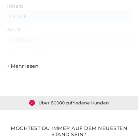
Inhalt:
1 Stück
Art.Nr.:
B4110-OSZ
Hersteller-Kontaktdaten
Über 1.8 Millionen Meter Stoff versandfertig
Über 80000 zufriedene Kunden
36 Jahre Erfahrung
MÖCHTEST DU IMMER AUF DEM NEUESTEN
STAND SEIN?