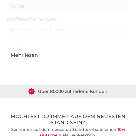
B6108
Stoffempfehlungen:
Wollstoffe
Samt
Batist
Hersteller-Kontaktdaten
Über 1.8 Millionen Meter Stoff versandfertig
Über 80000 zufriedene Kunden
36 Jahre Erfahrung
MÖCHTEST DU IMMER AUF DEM NEUESTEN
STAND SEIN?
Sei immer auf dem neuesten Stand & erhalte einen
10%
Gutschein
als Dankeschön.