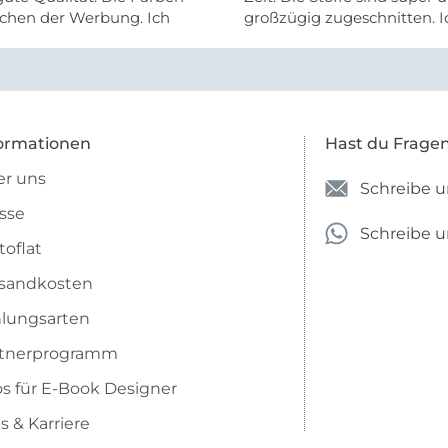
chen der Werbung. Ich
großzügig zugeschnitten. I
eiter selber bestellen und
mehr als zufrieden.
e Firma empfehlen.
ormationen
Hast du Frage
r uns
Schreibe u
sse
Schreibe 
toflat
sandkosten
lungsarten
rtnerprogramm
os für E-Book Designer
s & Karriere