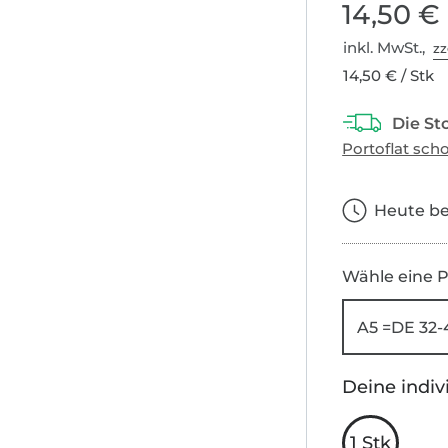
14,50 €
inkl. MwSt.,
zz
14,50 € / Stk
Heute bes
Wähle eine P
A5 =DE 32-
Deine indiv
1 Stk