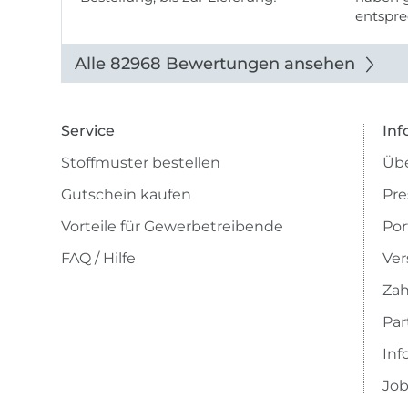
entspre
werde w
auch di
Alle 82968 Bewertungen ansehen
Service
Inf
Stoffmuster bestellen
Übe
Gutschein kaufen
Pre
Vorteile für Gewerbetreibende
Por
FAQ / Hilfe
Ver
Zah
Pa
Inf
Job