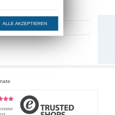
0% Gutschein
als Dankeschön.
ALLE AKZEPTIEREN
onate
rzester