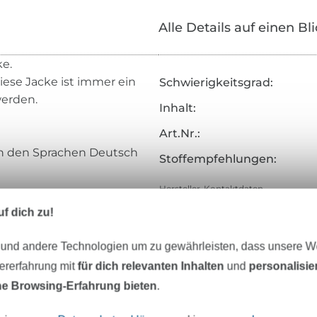
Alle Details auf einen Bl
ke.
iese Jacke ist immer ein
Schwierigkeitsgrad:
werden.
Inhalt:
Art.Nr.:
 in den Sprachen Deutsch
Stoffempfehlungen:
Hersteller-Kontaktdaten
f dich zu!
 und andere Technologien um zu gewährleisten, dass unsere 
eter Stoff versandfertig
Über 80000 zufriedene Kunden
zererfahrung mit
für dich relevanten Inhalten
und
personalisi
e Browsing-Erfahrung bieten
.
MÖCHTEST DU IMMER AUF DEM NEU