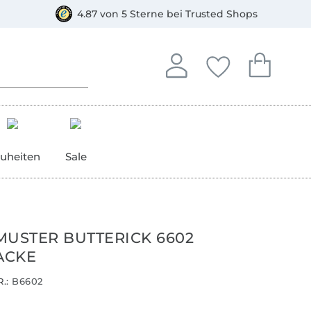
orkasse
4.87 von 5 Sterne bei Trusted Shops
In deinem Konto anmelden o
Du hast keine Artike
Du hast kein
Anmelden
Deine Favorite
Dein W
uheiten
Sale
MUSTER BUTTERICK 6602
ACKE
.:
B6602