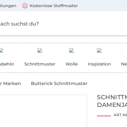
Zum Hauptinhalt springen
Weiter zur Suche
)
Visa, Mastercard, PayPal, Giropay, Kauf auf Rechnung, V
eitungen
Kostenlose Stoffmuster
ubehör
Schnittmuster
Wolle
Inspiration
Ne
r Marken
Butterick Schnittmuster
SCHNITT
DAMENJ
ART.NR