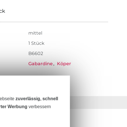
ick
mittel
1 Stück
B6602
Gabardine
Köper
Webseite
zuverlässig, schnell
36 Jahre Erfahrung
erter Werbung
verbessern
ESTEN STAND SEIN?