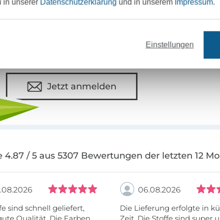
u in unserer
Datenschutzerklärung
und in unserem
Impressum
.
Sei immer auf dem neuesten Stand & erhalte einen
1
Deine Mail-Adresse
Einstellungen
Jetzt anmelden
 4.87 / 5 aus 5307 Bewertungen der letzten 12 M
.08.2026
06.08.2026
fe sind schnell geliefert,
Die Lieferung erfolgte in kü
ute Qualität. Die Farben
Zeit. Die Stoffe sind super und