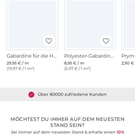
Gabardine für die Hose, schwarz
Polyester-Gabardine, rot
29,95 € / m
8,95 € / m
2,90 € 
(19,97 € / 1 m²)
(5,97 € / 1 m²)
Über 1.8 Millionen Meter Stoff versandfertig
Über 80000 zufriedene Kunden
36 Jahre Erfahrung
MÖCHTEST DU IMMER AUF DEM NEUESTEN
STAND SEIN?
Sei immer auf dem neuesten Stand & erhalte einen
10%