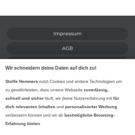
In den deutschen Shop wechseln (aktuell gewählt
Impressum
AGB
Datenschutz
Wir schneidern deine Daten auf dich zu!
Widerrufsrecht
Stoffe Hemmers
nutzt Cookies und andere Technologien um
zu gewährleisten, dass unsere Webseite
zuverlässig,
Kontakt
schnell und sicher
läuft; wir deine Nutzererfahrung mit
für
dich relevanten Inhalten
und
personalisierter Werbung
Bestellung widerrufen
verbessern können und wir dir
bestmögliche Browsing-
Erfahrung bieten
.