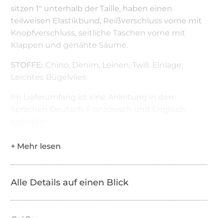
sitzen 1" unterhalb der Taille, haben einen
teilweisen Elastikbund, Reißverschluss vorne mit
Knopfverschluss, seitliche Taschen vorne mit
Klappen und genähte Säume.
STOFFE:
Chino, Denim, Leinen, Twill. Einlage:
Leichtes Bügelvlies.
Im Lieferumfang ist eine Anleitung in den
Sprachen Deutsch, Französisch und Englisch
enthalten.
Alle Details auf einen Blick