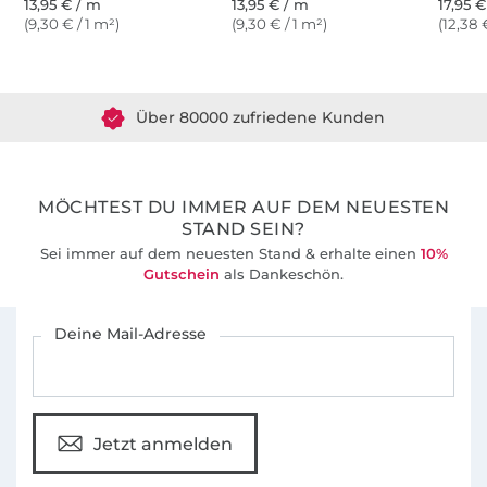
13,95 € / m
13,95 € / m
17,95 
(9,30 € / 1 m²)
(9,30 € / 1 m²)
(12,38 
Über 1.8 Millionen Meter Stoff versandfertig
Über 80000 zufriedene Kunden
36 Jahre Erfahrung
MÖCHTEST DU IMMER AUF DEM NEUESTEN
STAND SEIN?
Sei immer auf dem neuesten Stand & erhalte einen
10%
Gutschein
als Dankeschön.
Für den Stoffe Hemmers Newsletter anmelden
Deine Mail-Adresse
Jetzt anmelden