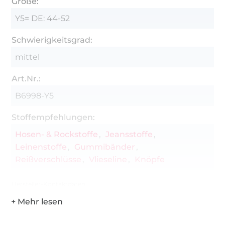
Größe:
Y5= DE: 44-52
Schwierigkeitsgrad:
mittel
Art.Nr.:
B6998-Y5
Stoffempfehlungen:
Hosen- & Rockstoffe
Jeansstoffe
Leinenstoffe
Gummibänder
Reißverschlüsse
Vlieseline
Knöpfe
Hersteller-Kontaktdaten