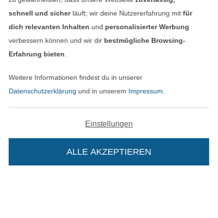
Bestellung widerrufen
schnell und sicher
läuft; wir deine Nutzererfahrung mit
für
dich relevanten Inhalten
und
personalisierter Werbung
verbessern können und wir dir
bestmögliche Browsing-
Finde mehr Inspiration
Erfahrung bieten
.
Weitere Informationen findest du in unserer
Datenschutzerklärung
und in unserem
Impressum
.
Einstellungen
ALLE AKZEPTIEREN
In den niederländischen Sh
In den französisch
Nederlands
Français
(France)
Deutsch