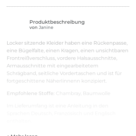
von
Janine
Locker sitzende Kleider haben eine Rückenpasse,
eine Bügelfalte, einen Kragen, einen unsichtbaren
Frontreißverschluss, vordere Halsausschnitte,
Armausschnitte mit eingearbeitetem
Schrägband, seitliche Vordertaschen und ist für
fortgeschittene NäherIinnenn konzipiert.
Empfohlene Stoffe:
Chambray, Baumwolle
Im Lieferumfang ist eine Anleitung in den
Sprachen Deutsch, Französisch und Englisch
enthalten.