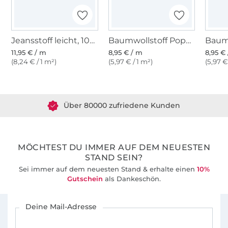
Jeansstoff leicht, 100% Baumwolle - Chambray, dunkelblau
Baumwollstoff Popeline lila
11,95 € / m
8,95 € / m
8,95 €
(8,24 € / 1 m²)
(5,97 € / 1 m²)
(5,97 €
Über 1.8 Millionen Meter Stoff versandfertig
Über 80000 zufriedene Kunden
36 Jahre Erfahrung
MÖCHTEST DU IMMER AUF DEM NEUESTEN
STAND SEIN?
Sei immer auf dem neuesten Stand & erhalte einen
10%
Gutschein
als Dankeschön.
Für den Stoffe Hemmers Newsletter anmelden
Deine Mail-Adresse