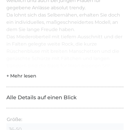
weiblich und auch bei jungen Frauen für
gegebene Anlässe absolut trendy.
Da lohnt sich das Selbernähen, erhalten Sie doch
ein individuelles, maßgeschneidertes Modell, an
dem Sie lange Freude haben.
Das Miederoberteil mit tiefem Ausschnitt und der
in Falten gelegte weite Rock, die kurze
Rüschenbluse mit breiten Manschetten und die
gerüschte Schürze mit Fältchen und langen
Bändern sind die Basis für Ihren eigenen Stil.
Alle Details auf einen Blick
Größe:
36-50