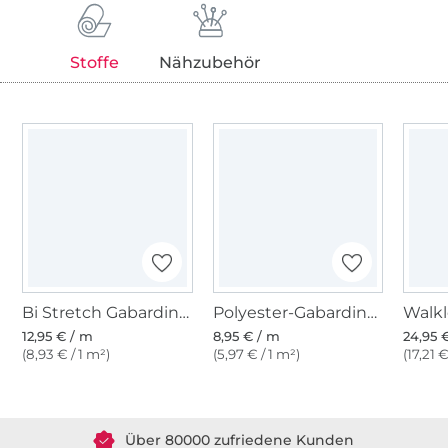
Stoffe
Nähzubehör
Bi Stretch Gabardine, hellbeige
Polyester-Gabardine, schwarz
Walkl
12,95 € / m
8,95 € / m
24,95 
(8,93 € / 1 m²)
(5,97 € / 1 m²)
(17,21 €
Über 1.8 Millionen Meter Stoff versandfertig
Über 80000 zufriedene Kunden