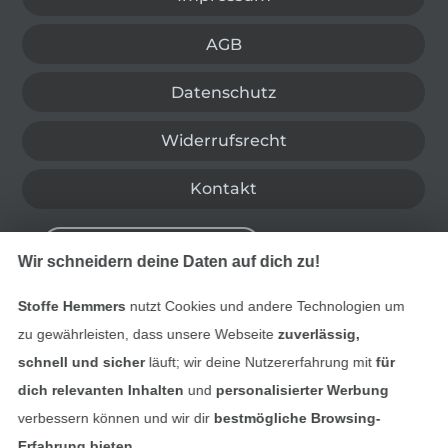
AGB
Datenschutz
Widerrufsrecht
Kontakt
Bestellung widerrufen
Wir schneidern deine Daten auf dich zu!
Stoffe Hemmers
nutzt Cookies und andere Technologien um
Finde mehr Inspiration
zu gewährleisten, dass unsere Webseite
zuverlässig,
schnell und sicher
läuft; wir deine Nutzererfahrung mit
für
dich relevanten Inhalten
und
personalisierter Werbung
verbessern können und wir dir
bestmögliche Browsing-
Erfahrung bieten
.