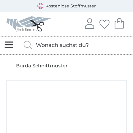
Öffnet ein neues Fenster
Du kannst bei uns mit folgenden Zahlungsarten zahlen: 
Unsere Versandpartner sind: DHL und DPD
Kostenlose Stoffmuster
Stoffe Hemmers – Stoffe, Schnittmuster & Nähzubehör
In deinem Konto anme
Du hast keine 
Du hast 
Anmelden
Deine Fav
Dei
Nach Stoffen, Kurzwaren und Schnittmustern s
Gib hier deinen Suchbegriff ein.
Burda Schnittmuster