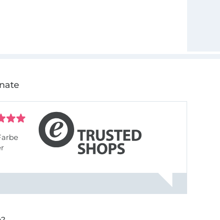
onate
Farbe
er
n?