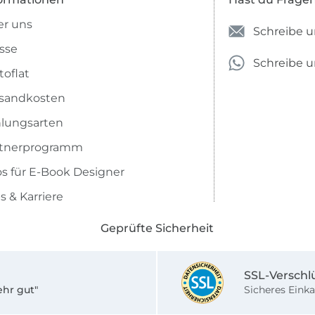
r uns
Schreibe u
sse
Schreibe 
toflat
sandkosten
lungsarten
rtnerprogramm
os für E-Book Designer
s & Karriere
Geprüfte Sicherheit
SSL-Verschl
ehr gut"
Sicheres Einka