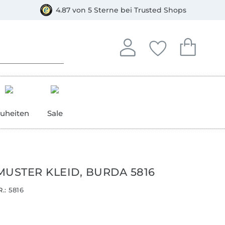
orkasse
4.87 von 5 Sterne bei Trusted Shops
In deinem Konto anmelden o
Du hast keine Artike
Du hast kein
Anmelden
Deine Favorite
Dein W
uheiten
Sale
MUSTER KLEID, BURDA 5816
.:
5816