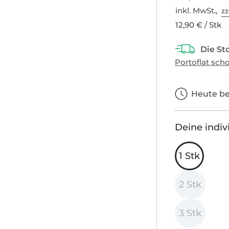
inkl. MwSt.,
zz
12,90 € / Stk
Heute bes
Deine indiv
1 Stk
2 Stk
3 Stk