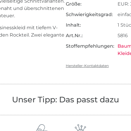
ielseitige Schnittvarianten.
Größe:
EUR: 3
enaht und überschnittenen
Schwierigkeitsgrad:
einfa
nteuer.
Inhalt:
1 Stü
sinesskleid mit tiefem V-
den Rockteil. Zwei elegante
Art.Nr.:
5816
Stoffempfehlungen:
Baumw
Kleid
Hersteller-Kontaktdaten
Unser Tipp: Das passt dazu