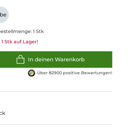
abe
estellmenge: 1 Stk
1 Stk auf Lager!
In deinen Warenkorb
Über 82900 positive Bewertungen!
ick