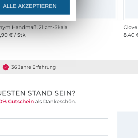
ALLE AKZEPTIEREN
Prym Handmaß, 21 cm-Skala
,90 € / Stk
8,40 €
36 Jahre Erfahrung
ESTEN STAND SEIN?
0% Gutschein
als Dankeschön.