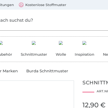
Zum Hauptinhalt springen
Weiter zur Suche
)
Visa, Mastercard, PayPal, Giropay, Kauf auf Rechnung, V
eitungen
Kostenlose Stoffmuster
ubehör
Schnittmuster
Wolle
Inspiration
Ne
r Marken
Burda Schnittmuster
SCHNITT
ART.NR
12,90 €