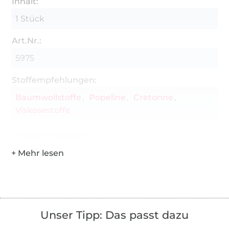
Inhalt:
1 Stück
Art.Nr.:
5975
Stoffempfehlungen:
Baumwollstoffe
Popeline
Cretonne
Viskosestoffe
Hersteller-Kontaktdaten
Unser Tipp: Das passt dazu