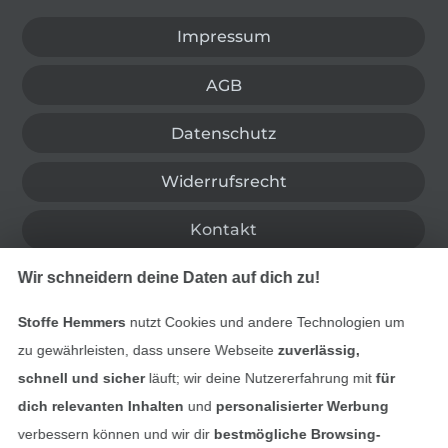
Impressum
AGB
Datenschutz
Widerrufsrecht
Kontakt
Wir schneidern deine Daten auf dich zu!
Bestellung widerrufen
Stoffe Hemmers
nutzt Cookies und andere Technologien um
zu gewährleisten, dass unsere Webseite
zuverlässig,
Finde mehr Inspiration
schnell und sicher
läuft; wir deine Nutzererfahrung mit
für
dich relevanten Inhalten
und
personalisierter Werbung
verbessern können und wir dir
bestmögliche Browsing-