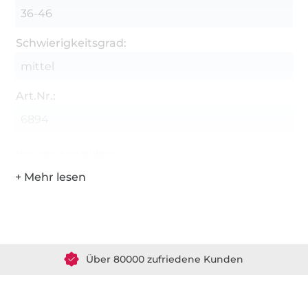
36-46
Schwierigkeitsgrad:
mittel
Art.Nr.:
6894
Hersteller-Kontaktdaten
Über 1.8 Millionen Meter Stoff versandfertig
Über 80000 zufriedene Kunden
36 Jahre Erfahrung