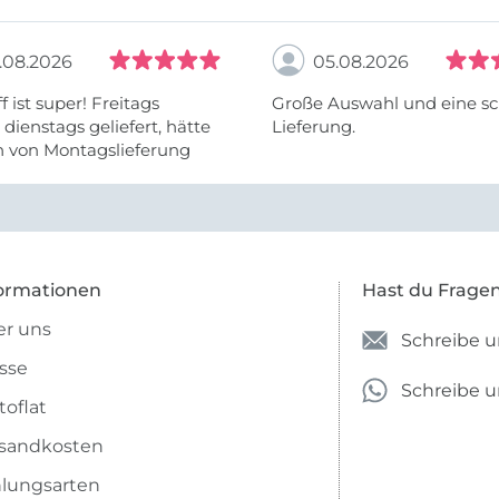
.08.2026
05.08.2026
f ist super! Freitags
Große Auswahl und eine sc
, dienstags geliefert, hätte
Lieferung.
h von Montagslieferung
t werden können.
ormationen
Hast du Frage
r uns
Schreibe u
sse
Schreibe 
toflat
sandkosten
lungsarten