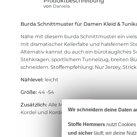
von
Daniela
Burda Schnittmuster für Damen Kleid & Tunika 
Nähe mit diesem burda Schnittmuster ein vielse
mit dramatischer Kellerfalte und halsfernem S
Alternativ kannst du auch ein bürotaugliches 
Stehkragen, sportlichem Tunnelzug, breiten B
schneidern. Stoffempfehlung: Nur Jersey, Strick
Nählevel:
leicht
Größe:
44 -54
Zusätzlich:
Alle Modelle: Vlieseline Einlage & Zwi
Wir schneidern deine Daten au
Kordel und Kordelstopper
Stoffe Hemmers
nutzt Cookies
und sicher
läuft; wir deine Nut