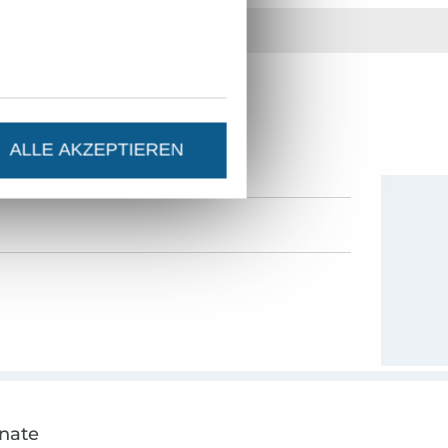
36 Jahre Erfahrung
ESTEN STAND SEIN?
0% Gutschein
als Dankeschön.
ALLE AKZEPTIEREN
onate