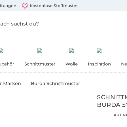
Zum Hauptinhalt springen
Weiter zur Suche
)
Visa, Mastercard, PayPal, Giropay, Kauf auf Rechnung, V
eitungen
Kostenlose Stoffmuster
ubehör
Schnittmuster
Wolle
Inspiration
Ne
r Marken
Burda Schnittmuster
SCHNITT
BURDA 5
ART.NR