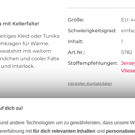
Größe:
EU: 44
mit Kellerfalte!
Schwierigkeitsgrad:
einfa
itiges Kleid oder Tunika
Inhalt:
1
tehkragen für Wärme.
Sweatshirt mit weitem
Art.Nr.:
5782
ündchen und cooler Falte
Stoffempfehlungen:
Jerse
 und Interlock.
Vliese
Hersteller-Kontaktdaten
llingsnadel / Modell B: Ösen,
f dich zu!
 und andere Technologien um zu gewährleisten, dass unsere 
zererfahrung mit
für dich relevanten Inhalten
und
personalisi