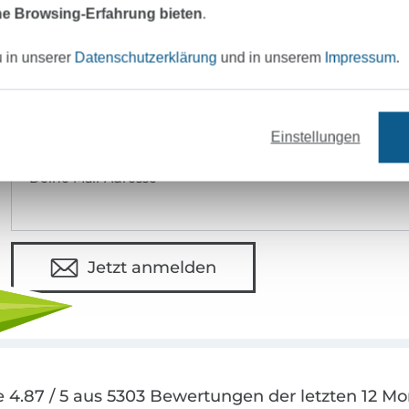
e Browsing-Erfahrung bieten
.
eter Stoff versandfertig
Über 80000 zufriedene Kunden
u in unserer
Datenschutzerklärung
und in unserem
Impressum
.
MÖCHTEST DU IMMER AUF DEM NEU
Sei immer auf dem neuesten Stand & erhalte einen
1
Einstellungen
Deine Mail-Adresse
Jetzt anmelden
 4.87 / 5 aus 5303 Bewertungen der letzten 12 M