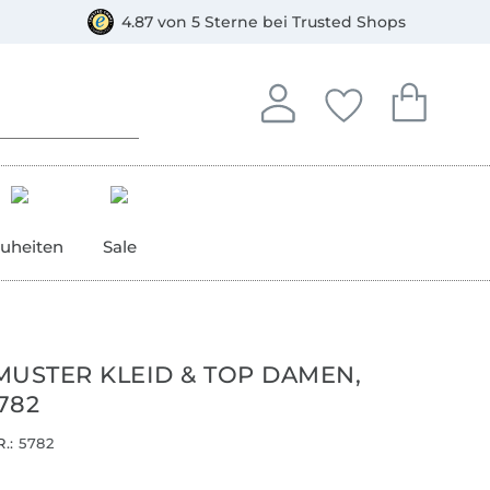
orkasse
4.87 von 5 Sterne bei Trusted Shops
In deinem Konto anmelden o
Du hast keine Artike
Du hast kein
Anmelden
Deine Favorite
Dein W
uheiten
Sale
MUSTER KLEID & TOP DAMEN,
782
.:
5782