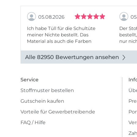
05.08.2026
05
Ich habe Tüll für die Schultüte
Der Stof
meiner Nichte bestellt. Das
bestellt
Material als auch die Farben
nur nic
entsprechen der Beschreibung u
getopp
Abbildung u sieht toll aus. Die
Alle 82950 Bewertungen ansehen
Lieferung erfolgte zügig u auch
das Pre ...
Service
Inf
Stoffmuster bestellen
Übe
Gutschein kaufen
Pre
Vorteile für Gewerbetreibende
Por
FAQ / Hilfe
Ver
Zah