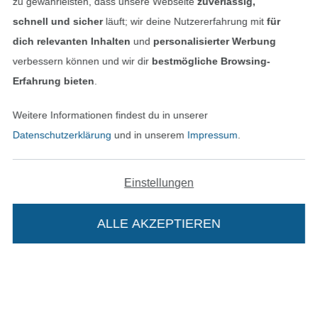
zu gewährleisten, dass unsere Webseite
zuverlässig,
schnell und sicher
läuft; wir deine Nutzererfahrung mit
für
dich relevanten Inhalten
und
personalisierter Werbung
verbessern können und wir dir
bestmögliche Browsing-
Erfahrung bieten
.
Weitere Informationen findest du in unserer
Datenschutzerklärung
und in unserem
Impressum
.
In den niederländischen Sh
In den französisch
Nederlands
Français
(France)
Einstellungen
Deutsch
Alle Preise inkl. der gesetzl. MwSt.
ALLE AKZEPTIEREN
Die durchgestrichenen Preise entsprechen dem
bisherigen Preis bei Stoffe Hemmers.