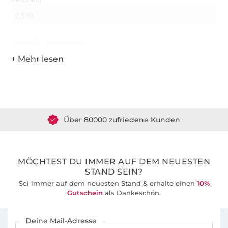
6319
Hersteller-Kontaktdaten
Über 1.8 Millionen Meter Stoff versandfertig
Über 80000 zufriedene Kunden
36 Jahre Erfahrung
MÖCHTEST DU IMMER AUF DEM NEUESTEN
STAND SEIN?
Sei immer auf dem neuesten Stand & erhalte einen
10%
Gutschein
als Dankeschön.
Für den Stoffe Hemmers Newsletter anmelden
Deine Mail-Adresse