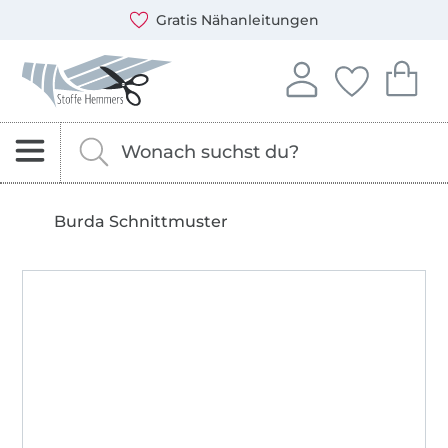
Öffnet ein neues Fenster
Du kannst bei uns mit folgenden Zahlungsarten zahlen: 
Unsere Versandpartner sind: DHL und DPD
Gratis Nähanleitungen
Stoffe Hemmers – Stoffe, Schnittmuster & Nähzubehör
In deinem Konto anme
Du hast keine 
Du hast 
Anmelden
Deine Fav
Dei
Nach Stoffen, Kurzwaren und Schnittmustern s
Gib hier deinen Suchbegriff ein.
Burda Schnittmuster