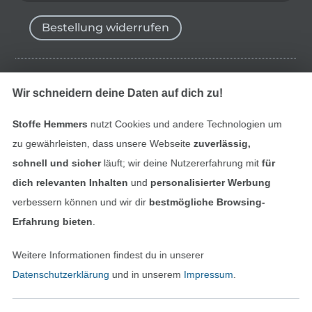
Bestellung widerrufen
Finde mehr Inspiration
Wir schneidern deine Daten auf dich zu!
Stoffe Hemmers
nutzt Cookies und andere Technologien um
zu gewährleisten, dass unsere Webseite
zuverlässig,
schnell und sicher
läuft; wir deine Nutzererfahrung mit
für
dich relevanten Inhalten
und
personalisierter Werbung
verbessern können und wir dir
bestmögliche Browsing-
Erfahrung bieten
.
Weitere Informationen findest du in unserer
In den niederländischen Sh
In den französisch
Nederlands
Français
Datenschutzerklärung
und in unserem
Impressum
.
(France)