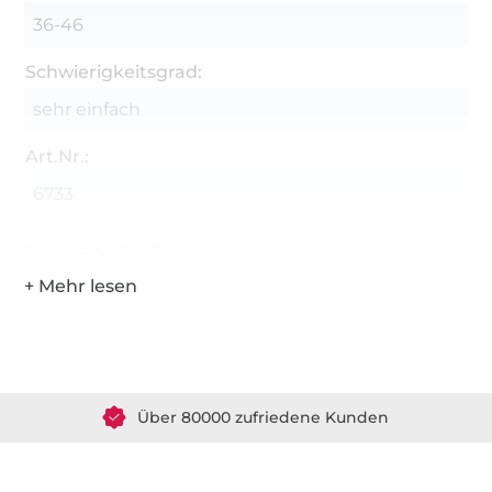
36-46
Schwierigkeitsgrad:
sehr einfach
Art.Nr.:
6733
Hersteller-Kontaktdaten
Über 1.8 Millionen Meter Stoff versandfertig
Über 80000 zufriedene Kunden
36 Jahre Erfahrung