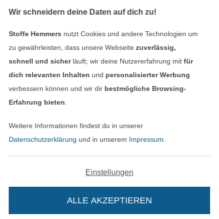
Finde mehr Inspiration
Wir schneidern deine Daten auf dich zu!
Stoffe Hemmers
nutzt Cookies und andere Technologien um
zu gewährleisten, dass unsere Webseite
zuverlässig,
schnell und sicher
läuft; wir deine Nutzererfahrung mit
für
dich relevanten Inhalten
und
personalisierter Werbung
verbessern können und wir dir
bestmögliche Browsing-
Erfahrung bieten
.
Weitere Informationen findest du in unserer
In den niederländischen Sh
In den französisch
Nederlands
Français
Datenschutzerklärung
und in unserem
Impressum
.
(France)
Deutsch
Einstellungen
Alle Preise inkl. der gesetzl. MwSt.
Die durchgestrichenen Preise entsprechen dem
bisherigen Preis bei Stoffe Hemmers.
ALLE AKZEPTIEREN