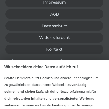
Impressum
AGB
Datenschutz
Widerrufsrecht
Kontakt
Bestellung widerrufen
Wir schneidern deine Daten auf dich zu!
Stoffe Hemmers
nutzt Cookies und andere Technologien um
Finde mehr Inspiration
zu gewährleisten, dass unsere Webseite
zuverlässig,
schnell und sicher
läuft; wir deine Nutzererfahrung mit
für
dich relevanten Inhalten
und
personalisierter Werbung
verbessern können und wir dir
bestmögliche Browsing-