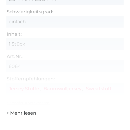
Schwierigkeitsgrad:
einfach
Inhalt:
1 Stück
Art.Nr.:
6064
Stoffempfehlungen:
Jersey Stoffe
Baumwolljersey
Sweatstoff
Hersteller-Kontaktdaten