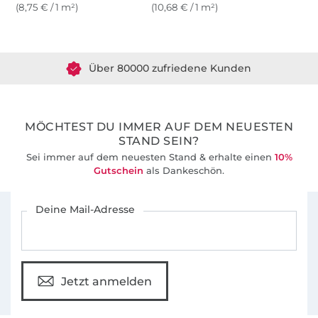
(8,75 € / 1 m²)
(10,68 € / 1 m²)
Über 1.8 Millionen Meter Stoff versandfertig
Über 80000 zufriedene Kunden
36 Jahre Erfahrung
MÖCHTEST DU IMMER AUF DEM NEUESTEN
STAND SEIN?
Sei immer auf dem neuesten Stand & erhalte einen
10%
Gutschein
als Dankeschön.
Für den Stoffe Hemmers Newsletter anmelden
Deine Mail-Adresse
Jetzt anmelden