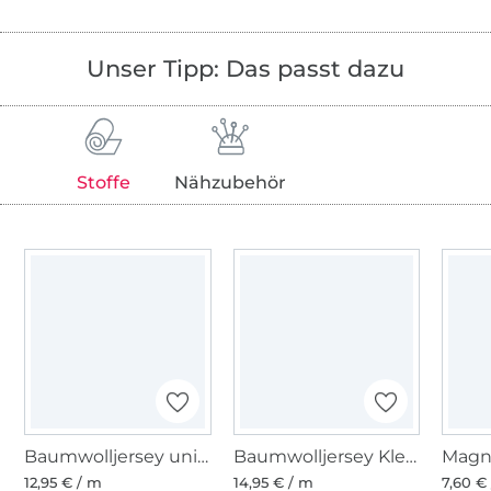
Unser Tipp: Das passt dazu
Stoffe
Nähzubehör
Baumwolljersey uni, schwarz
Baumwolljersey Kleine Streifenliebe, marine - weiss
Magn
12,95 € / m
14,95 € / m
7,60 € 