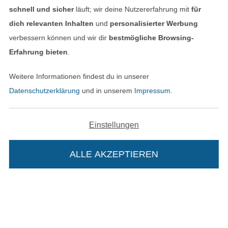
schnell und sicher
läuft; wir deine Nutzererfahrung mit
für
dich relevanten Inhalten
und
personalisierter Werbung
verbessern können und wir dir
bestmögliche Browsing-
Erfahrung bieten
.
Weitere Informationen findest du in unserer
Datenschutzerklärung
und in unserem
Impressum
.
Einstellungen
In den niederländischen Sh
In den französisch
Nederlands
Français
(France)
ALLE AKZEPTIEREN
Deutsch
Alle Preise inkl. der gesetzl. MwSt.
Die durchgestrichenen Preise entsprechen dem
bisherigen Preis bei Stoffe Hemmers.