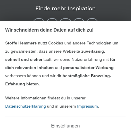
Finde mehr Inspiration
Wir schneidern deine Daten auf dich zu!
Stoffe Hemmers
nutzt Cookies und andere Technologien um
zu gewährleisten, dass unsere Webseite
zuverlässig,
schnell und sicher
läuft; wir deine Nutzererfahrung mit
für
dich relevanten Inhalten
und
personalisierter Werbung
verbessern können und wir dir
bestmögliche Browsing-
In den niederländischen Sh
In den französisch
Nederlands
Français
Erfahrung bieten
.
(France)
Weitere Informationen findest du in unserer
Deutsch
Datenschutzerklärung
und in unserem
Impressum
.
Alle Preise inkl. der gesetzl. MwSt.
Die durchgestrichenen Preise entsprechen dem
bisherigen Preis bei Stoffe Hemmers.
Einstellungen