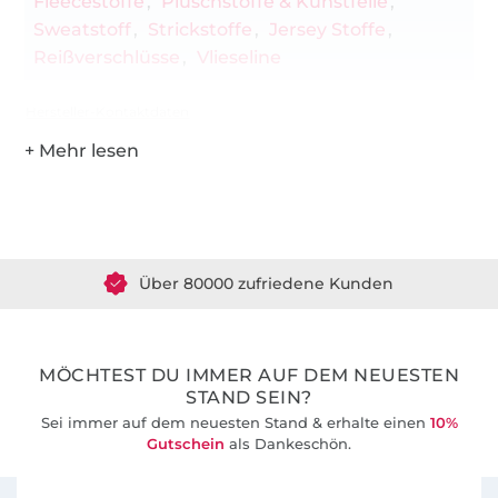
Fleecestoffe
Plüschstoffe & Kunstfelle
Sweatstoff
Strickstoffe
Jersey Stoffe
Reißverschlüsse
Vlieseline
Hersteller-Kontaktdaten
Über 1.8 Millionen Meter Stoff versandfertig
Über 80000 zufriedene Kunden
36 Jahre Erfahrung
MÖCHTEST DU IMMER AUF DEM NEUESTEN
STAND SEIN?
Sei immer auf dem neuesten Stand & erhalte einen
10%
Gutschein
als Dankeschön.
Für den Stoffe Hemmers Newsletter anmelden