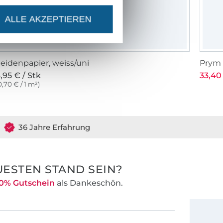
ALLE AKZEPTIEREN
eidenpapier, weiss/uni
Prym 
,95 € / Stk
33,40 
0,70 € / 1 m²)
36 Jahre Erfahrung
ESTEN STAND SEIN?
0% Gutschein
als Dankeschön.