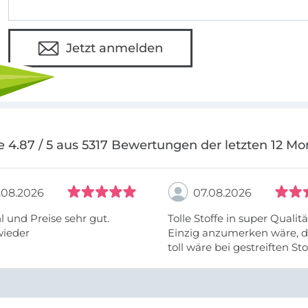
Jetzt anmelden
e 4.87 / 5 aus 5317 Bewertungen der letzten 12 Mo
.08.2026
07.08.2026
 und Preise sehr gut.
Tolle Stoffe in super Qualitä
wieder
Einzig anzumerken wäre, d
toll wäre bei gestreiften St
vielleicht längs- oder- quer
anzugeben. Mir ist es passie
ich nicht genug über die ...