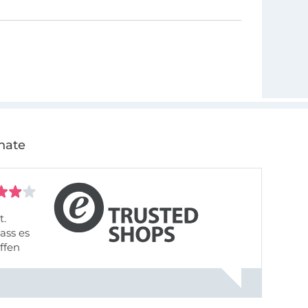
nate
t.
ass es
offen
gestreift
rt, dass