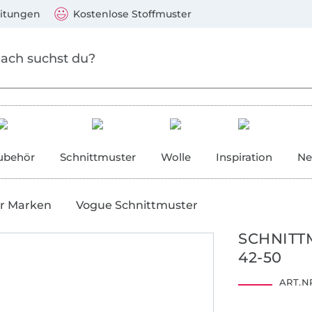
Zum Hauptinhalt springen
Weiter zur Suche
)
Visa, Mastercard, PayPal, Giropay, Kauf auf Rechnung, V
eitungen
Kostenlose Stoffmuster
ubehör
Schnittmuster
Wolle
Inspiration
Ne
r Marken
Vogue Schnittmuster
SCHNITT
42-50
ART.NR