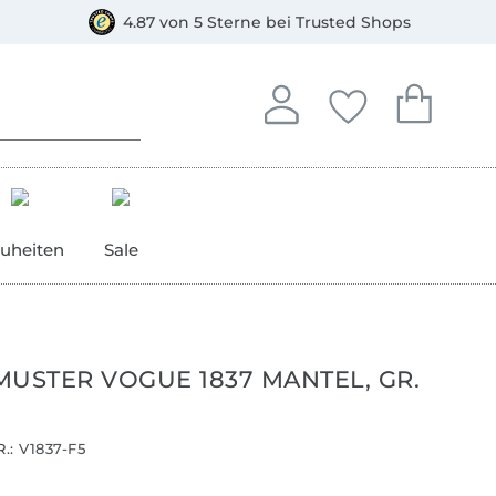
orkasse
4.87 von 5 Sterne bei Trusted Shops
In deinem Konto anmelden o
Du hast keine Artike
Du hast kein
Anmelden
Deine Favorite
Dein W
uheiten
Sale
MUSTER VOGUE 1837 MANTEL, GR.
.:
V1837-F5