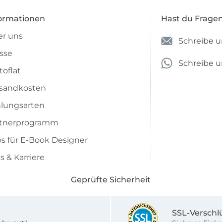
ormationen
Hast du Frage
r uns
Schreibe u
sse
Schreibe 
toflat
sandkosten
lungsarten
rtnerprogramm
os für E-Book Designer
s & Karriere
Geprüfte Sicherheit
SSL-Verschl