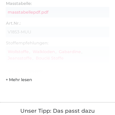
Masstabelle:
masstabellepdf.pdf
Art.Nr.:
V1853-MUU
Stoffempfehlungen:
Wollstoffe
Walkloden
Gabardine
Jeansstoffe
Bouclé Stoffe
Hersteller-Kontaktdaten
Unser Tipp: Das passt dazu