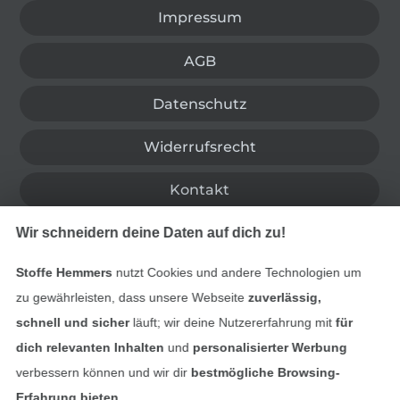
Impressum
AGB
Datenschutz
Widerrufsrecht
Kontakt
Wir schneidern deine Daten auf dich zu!
Bestellung widerrufen
Stoffe Hemmers
nutzt Cookies und andere Technologien um
zu gewährleisten, dass unsere Webseite
zuverlässig,
Finde mehr Inspiration
schnell und sicher
läuft; wir deine Nutzererfahrung mit
für
dich relevanten Inhalten
und
personalisierter Werbung
verbessern können und wir dir
bestmögliche Browsing-
Erfahrung bieten
.