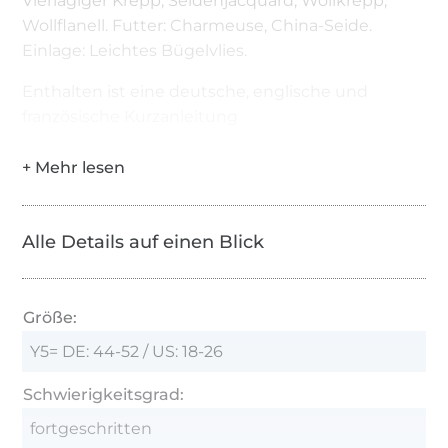
Vierlagiger Krepp, Seidenjacquard, Wollkrepp,
Wollflanell. Futter: Charmeuse, China-Seide.
Einlage: Leichtes Bügelvlies.
Enthalten ist eine deutsche, englische und
französische Kurzanleitung
Alle Details auf einen Blick
Größe:
Y5= DE: 44-52 / US: 18-26
Schwierigkeitsgrad:
fortgeschritten