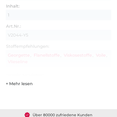
Inhalt:
1
Art.Nr.:
V2044-Y5
Stoffempfehlungen:
Georgette
Flanellstoffe
Viskosestoffe
Voile
Vlieseline
Hersteller-Kontaktdaten
Über 1.8 Millionen Meter Stoff versandfertig
Über 80000 zufriedene Kunden