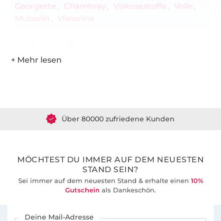
Georgette
Chambray
Viskosestoffe
Voile
Musselin
Vlieseline
Hersteller-Kontaktdaten
Über 1.8 Millionen Meter Stoff versandfertig
Über 80000 zufriedene Kunden
36 Jahre Erfahrung
MÖCHTEST DU IMMER AUF DEM NEUESTEN
STAND SEIN?
Sei immer auf dem neuesten Stand & erhalte einen
10%
Gutschein
als Dankeschön.
Für den Stoffe Hemmers Newsletter anmelden
Deine Mail-Adresse