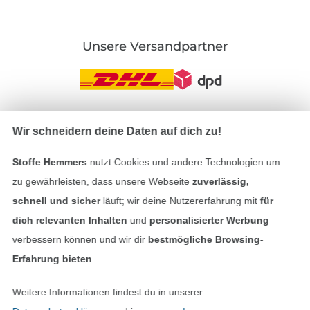
Unsere Versandpartner
Wir schneidern deine Daten auf dich zu!
In den deutschen Shop wechseln (aktuell gewählt
Stoffe Hemmers
nutzt Cookies und andere Technologien um
Impressum
zu gewährleisten, dass unsere Webseite
zuverlässig,
schnell und sicher
läuft; wir deine Nutzererfahrung mit
für
AGB
dich relevanten Inhalten
und
personalisierter Werbung
Datenschutz
verbessern können und wir dir
bestmögliche Browsing-
Erfahrung bieten
.
Widerrufsrecht
Weitere Informationen findest du in unserer
Kontakt