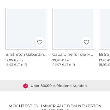
Bi Stretch Gabardine, grau
Gabardine für die Hose, schwarz
12,95 € / m
29,95 € / m
12,95 
(8,93 € / 1 m²)
(19,97 € / 1 m²)
(8,93 €
Über 1.8 Millionen Meter Stoff versandfertig
Über 80000 zufriedene Kunden
36 Jahre Erfahrung
MÖCHTEST DU IMMER AUF DEM NEUESTEN