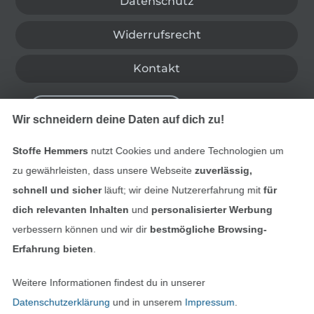
Datenschutz
Widerrufsrecht
Kontakt
Bestellung widerrufen
Wir schneidern deine Daten auf dich zu!
Stoffe Hemmers
nutzt Cookies und andere Technologien um
Finde mehr Inspiration
zu gewährleisten, dass unsere Webseite
zuverlässig,
schnell und sicher
läuft; wir deine Nutzererfahrung mit
für
dich relevanten Inhalten
und
personalisierter Werbung
verbessern können und wir dir
bestmögliche Browsing-
Erfahrung bieten
.
Weitere Informationen findest du in unserer
Datenschutzerklärung
und in unserem
Impressum
.