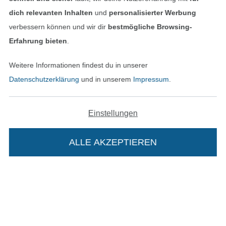
dich relevanten Inhalten
und
personalisierter Werbung
verbessern können und wir dir
bestmögliche Browsing-
Erfahrung bieten
.
Weitere Informationen findest du in unserer
Datenschutzerklärung
und in unserem
Impressum
.
Einstellungen
In den niederländischen Sh
In den französisch
Nederlands
Français
(France)
ALLE AKZEPTIEREN
Deutsch
Alle Preise inkl. der gesetzl. MwSt.
Die durchgestrichenen Preise entsprechen dem
bisherigen Preis bei Stoffe Hemmers.
Die Stoffe Hemmers Portoflat: