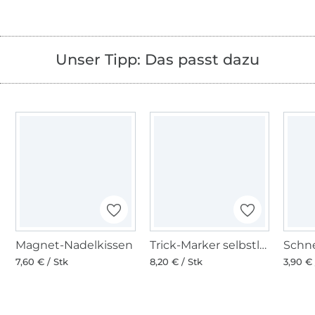
Unser Tipp: Das passt dazu
Magnet-Nadelkissen
Trick-Marker selbstlöschend extrafein
7,60 € / Stk
8,20 € / Stk
3,90 € 
Über 1.8 Millionen Meter Stoff versandfertig