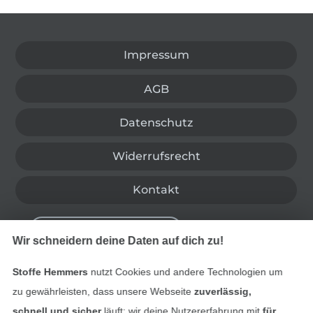
In den deutschen Shop wechseln (aktuell gewählt
Impressum
AGB
Datenschutz
Widerrufsrecht
Kontakt
Bestellung widerrufen
Wir schneidern deine Daten auf dich zu!
Stoffe Hemmers
nutzt Cookies und andere Technologien um
Finde mehr Inspiration
zu gewährleisten, dass unsere Webseite
zuverlässig,
schnell und sicher
läuft; wir deine Nutzererfahrung mit
für